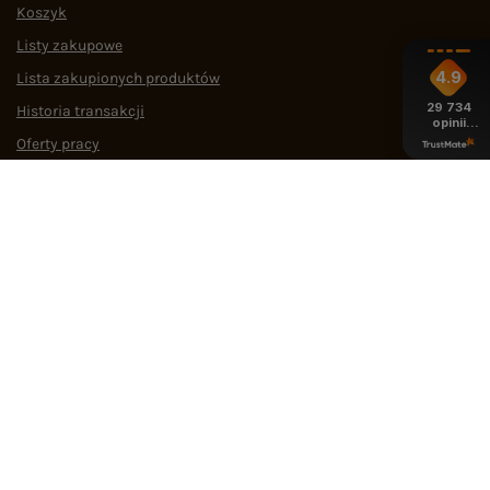
Koszyk
Listy zakupowe
4.9
Lista zakupionych produktów
29 734
Historia transakcji
opinii
z całego
Oferty pracy
okresu
Współpraca
POMOC I WSPARCIE
OBSŁUGA KLIENTA
MEDIA SPOŁECZNOŚCIOWE