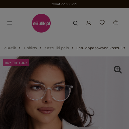
Zwrot do 100 dni
eButik
T-shirty
Koszulki polo
Ecru dopasowana koszulka t
BUY THE LOOK