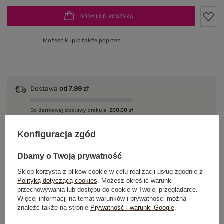
DODAJ DO KOSZYKA
Możesz kupić także poprzez:
Dostawa
od 7,99 zł
Do darmowej dostawy brakuje
200,00 zł
Wysyłka
jutro
Konfiguracja zgód
100 dni na zwrot
Dbamy o Twoją prywatność
Sklep korzysta z plików cookie w celu realizacji usług zgodnie z
Polityką dotyczącą cookies
. Możesz określić warunki
przechowywania lub dostępu do cookie w Twojej przeglądarce.
OPIS PRODUKTU
Więcej informacji na temat warunków i prywatności można
znaleźć także na stronie
Prywatność i warunki Google
.
GŁÓWNE PARAMETRY