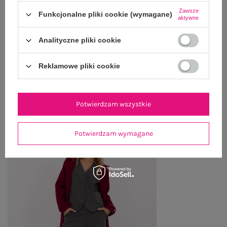
Zawsze
Funkcjonalne pliki cookie (wymagane)
OPINIE O PRODUKCIE
(0)
aktywne
Analityczne pliki cookie
WYSYŁKA I DOSTAWA
ZWROTY I REKLAMACJE
Reklamowe pliki cookie
Potwierdzam wszystkie
PRODUKTY ZE STYLIZACJI
Potwierdzam wymagane