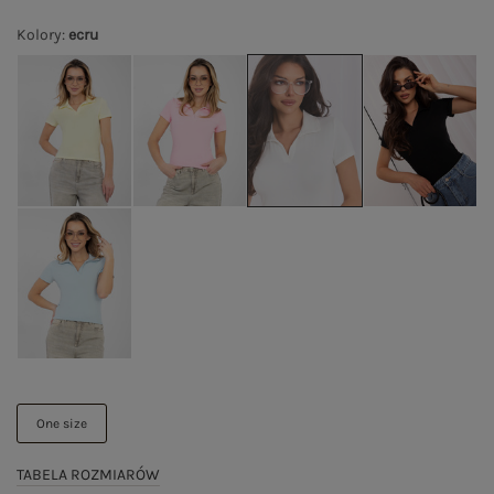
Kolory
:
ecru
One size
TABELA ROZMIARÓW