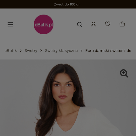
Zwrot do 100 dni
eButik
Swetry
Swetry klasyczne
Ecru damski sweter z deko