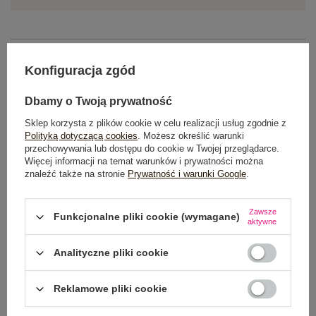
OPIS PRODUKTU
Konfiguracja zgód
GŁÓWNE PARAMETRY
Dbamy o Twoją prywatność
OPINIE O PRODUKCIE
(0)
Sklep korzysta z plików cookie w celu realizacji usług zgodnie z
Polityką dotyczącą cookies
. Możesz określić warunki
przechowywania lub dostępu do cookie w Twojej przeglądarce.
WYSYŁKA I DOSTAWA
Więcej informacji na temat warunków i prywatności można
znaleźć także na stronie
Prywatność i warunki Google
.
ZWROTY I REKLAMACJE
Zawsze
Funkcjonalne pliki cookie (wymagane)
aktywne
Analityczne pliki cookie
Reklamowe pliki cookie