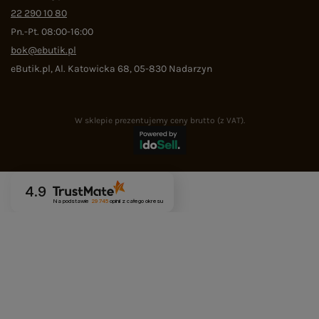
22 290 10 80
Pn.-Pt. 08:00-16:00
bok@ebutik.pl
eButik.pl
,
Al. Katowicka 68
,
05-830
Nadarzyn
W sklepie prezentujemy ceny brutto (z VAT).
4.9
Na podstawie
29 745
opinii
z całego okresu