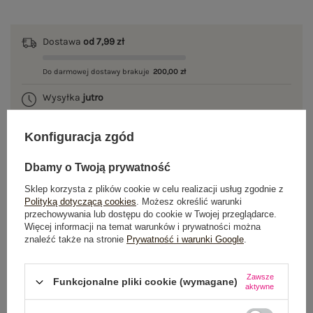
Dostawa
od 7,99 zł
Do darmowej dostawy brakuje
200,00 zł
Wysyłka
jutro
100 dni na zwrot
Konfiguracja zgód
Dbamy o Twoją prywatność
OPIS PRODUKTU
Sklep korzysta z plików cookie w celu realizacji usług zgodnie z
Polityką dotyczącą cookies
. Możesz określić warunki
przechowywania lub dostępu do cookie w Twojej przeglądarce.
GŁÓWNE PARAMETRY
Więcej informacji na temat warunków i prywatności można
znaleźć także na stronie
Prywatność i warunki Google
.
OPINIE O PRODUKCIE
(0)
Zawsze
Funkcjonalne pliki cookie (wymagane)
WYSYŁKA I DOSTAWA
aktywne