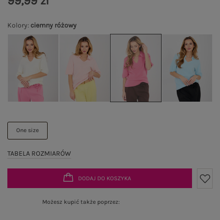
99,99 zł
Kolory
:
ciemny różowy
One size
TABELA ROZMIARÓW
DODAJ DO KOSZYKA
Możesz kupić także poprzez: