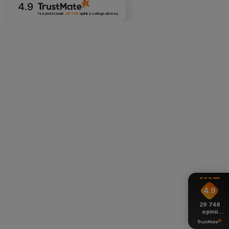
4.9
Na podstawie
29 748
opinii
z całego okresu
4.9
29 748
opinii
z całego
okresu