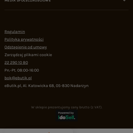
MEDIA SPOŁECZNOŚCIOWE
Regulamin
Polityka prywatności
Odstąpienie od umowy
Zarządzaj plikami cookie
22 290 10 80
Pn.-Pt. 08:00-16:00
bok@ebutik.pl
eButik.pl
,
Al. Katowicka 68
,
05-830
Nadarzyn
W sklepie prezentujemy ceny brutto (z VAT).