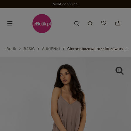
Zwrot do 100 dni
eButik
BASIC
SUKIENKI
Ciemnobeżowa rozkloszowana suk