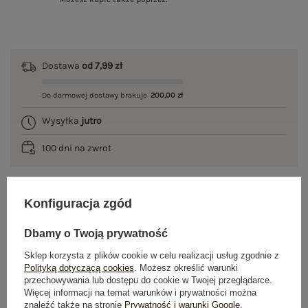
Dostawa
od 7,99 zł
Do darmowej dostawy brakuje
200,00 zł
Wysyłka
jutro
100 dni na zwrot
Konfiguracja zgód
OPIS PRODUKTU
Dbamy o Twoją prywatność
GŁÓWNE PARAMETRY
Sklep korzysta z plików cookie w celu realizacji usług zgodnie z
Polityką dotyczącą cookies
. Możesz określić warunki
OPINIE O PRODUKCIE
(3)
przechowywania lub dostępu do cookie w Twojej przeglądarce.
Więcej informacji na temat warunków i prywatności można
znaleźć także na stronie
Prywatność i warunki Google
.
WYSYŁKA I DOSTAWA