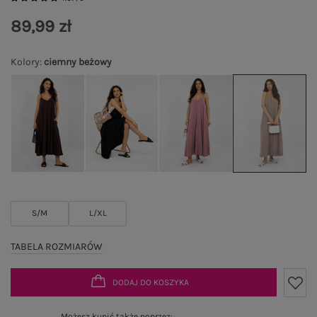
89,99 zł
Kolory
:
ciemny beżowy
S/M
L/XL
TABELA ROZMIARÓW
DODAJ DO KOSZYKA
Możesz kupić także poprzez: