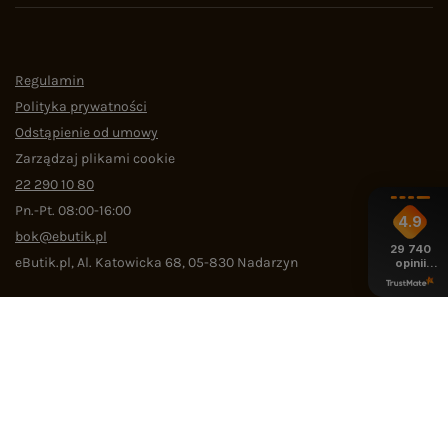
Regulamin
Polityka prywatności
Odstąpienie od umowy
Zarządzaj plikami cookie
22 290 10 80
Pn.-Pt. 08:00-16:00
4.9
bok@ebutik.pl
29 740
eButik.pl
,
Al. Katowicka 68
,
05-830
Nadarzyn
opinii
z całego
okresu
W sklepie prezentujemy ceny brutto (z VAT).
4.9