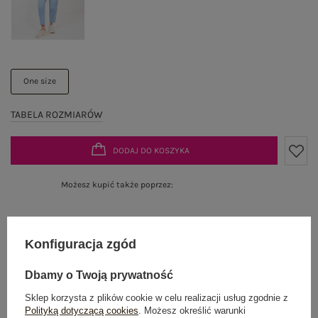
One size
TABELA ROZMIARÓW
DODAJ DO KOSZYKA
Możesz kupić także poprzez:
Konfiguracja zgód
Dostawa
od 7,99 zł
Dbamy o Twoją prywatność
Do darmowej dostawy brakuje
200,00 zł
Sklep korzysta z plików cookie w celu realizacji usług zgodnie z
Wysyłka w
poniedziałek
Polityką dotyczącą cookies
. Możesz określić warunki