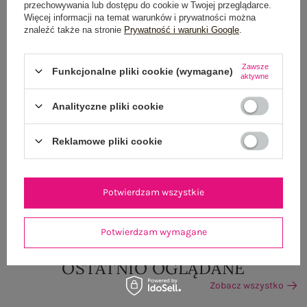
przechowywania lub dostępu do cookie w Twojej przeglądarce.
Więcej informacji na temat warunków i prywatności można
100 dni na zwrot
znaleźć także na stronie
Prywatność i warunki Google
.
Zawsze
Funkcjonalne pliki cookie (wymagane)
aktywne
OPIS PRODUKTU
Analityczne pliki cookie
GŁÓWNE PARAMETRY
Reklamowe pliki cookie
OPINIE O PRODUKCIE
(0)
WYSYŁKA I DOSTAWA
Potwierdzam wszystkie
ZWROTY I REKLAMACJE
Potwierdzam wymagane
OSTATNIO OGLĄDANE
Zobacz wszystko