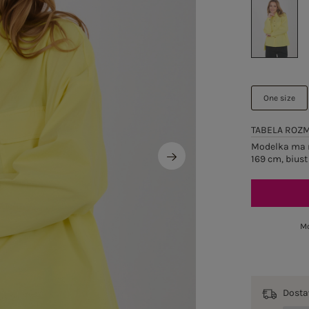
One size
TABELA ROZ
Modelka ma n
169 cm, biust
Mo
Dost