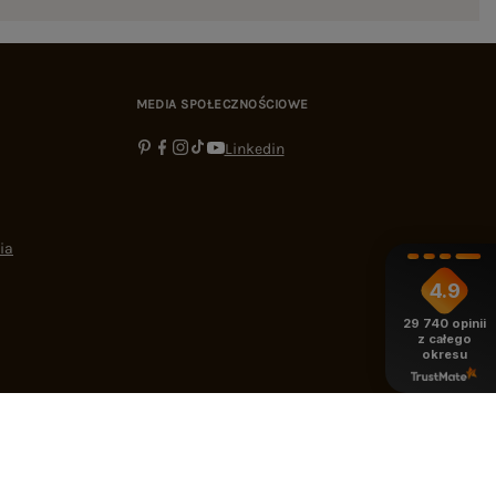
MEDIA SPOŁECZNOŚCIOWE
Linkedin
ia
4.9
29 740
opinii
z całego
okresu
-16:00
bok@ebutik.pl
eButik.pl
,
Al. Katowicka 68
,
05-830
Nadarzyn