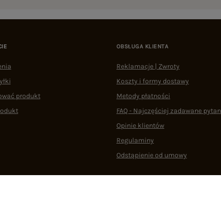
CIE
OBSŁUGA KLIENTA
enia
Reklamacje | Zwroty
yłki
Koszty i formy dostawy
ować produkt
Metody płatności
rodukt
FAQ - Najczęściej zadawane pytan
Opinie klientów
Regulaminy
Odstąpienie od umowy
 plikami cookie
22 290 10 80
Pn.-Pt. 08:00