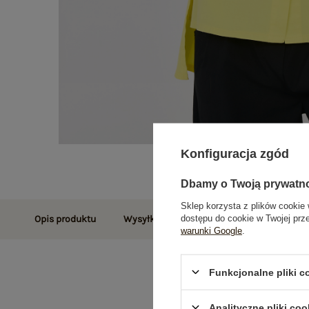
Konfiguracja zgód
Dbamy o Twoją prywatn
Sklep korzysta z plików cookie 
dostępu do cookie w Twojej prz
Opis produktu
Wysyłka i dostawa
Zwroty i reklamac
warunki Google
.
Funkcjonalne pliki 
Analityczne pliki coo