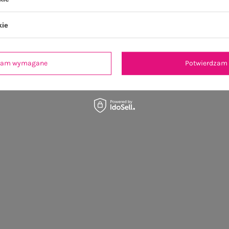
kie
dzam wymagane
Potwierdzam 