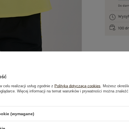
Do dar
Wysy
100 d
ość
w celu realizacji usług zgodnie z
Polityką dotyczącą cookies
. Możesz określi
eglądarce. Więcej informacji na temat warunków i prywatności można znaleźć
je
Opinie o produkcie
(0)
cookie (wymagane)
OSTATNIO OGLĄDANE
kie