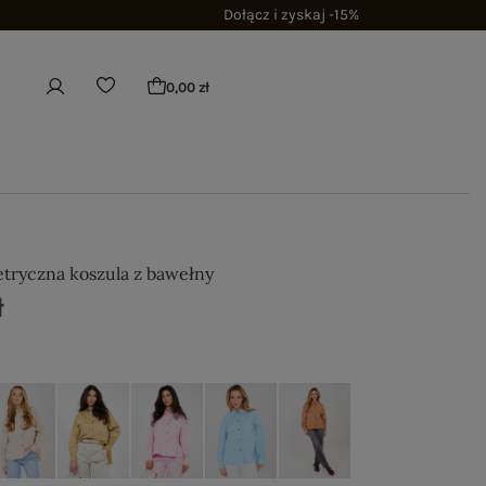
Dołącz i zyskaj -15%
0,00 zł
etryczna koszula z bawełny
ł