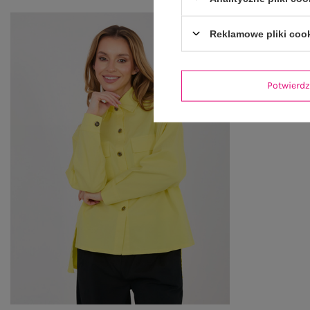
Reklamowe pliki coo
Potwier