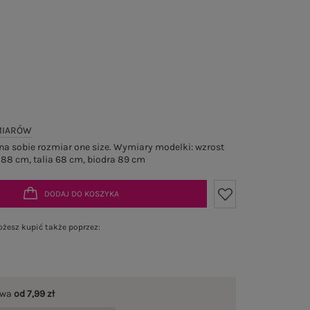
MIARÓW
a sobie rozmiar one size. Wymiary modelki: wzrost
 88 cm, talia 68 cm, biodra 89 cm
DODAJ DO KOSZYKA
żesz kupić także poprzez:
awa
od 7,99 zł