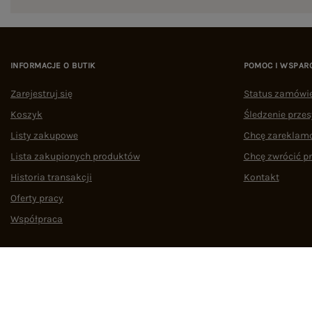
INFORMACJE O BUTIK
POMOC I WSPAR
Zarejestruj się
Status zamówi
Koszyk
Śledzenie przes
Listy zakupowe
Chcę zareklam
Lista zakupionych produktów
Chcę zwrócić p
Historia transakcji
Kontakt
Oferty pracy
Współpraca
Regulamin
Polityka prywatności
Odstąpienie od umowy
Zarządzaj