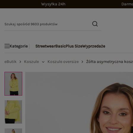
Wysyłka 24h
Darmo
Streetwear
Basic
Plus Size
Wyprzedaże
Kategorie
eButik
Koszule
Koszule oversize
Żółta asymetryczna kosz