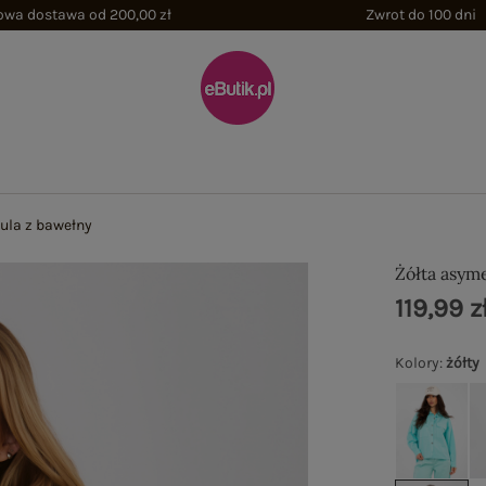
wa dostawa od 200,00 zł
Zwrot do 100 dni
ula z bawełny
Żółta asym
119,99 z
Kolory
:
żółty