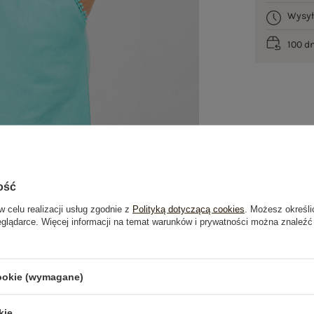
Wysy
100 d
ość
w celu realizacji usług zgodnie z
Polityką dotyczącą cookies
. Możesz określi
eglądarce. Więcej informacji na temat warunków i prywatności można znaleźć
je
Opinie o produkcie
(1)
cookie (wymagane)
OSTATNIO OGLĄDANE
kie