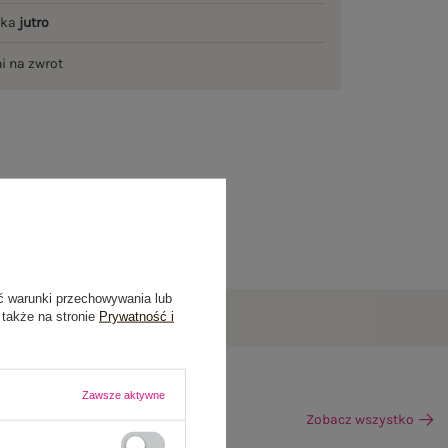
łka
jutro
ni na zwrot
ć warunki przechowywania lub
 także na stronie
Prywatność i
Zawsze aktywne
Zobacz wszystko