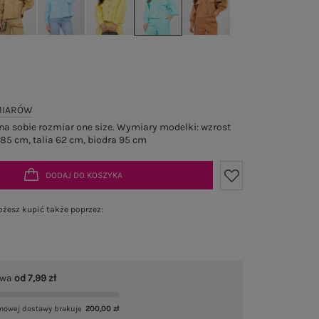
MIARÓW
a sobie rozmiar one size. Wymiary modelki: wzrost
 85 cm, talia 62 cm, biodra 95 cm
DODAJ DO KOSZYKA
żesz kupić także poprzez:
awa
od 7,99 zł
mowej dostawy brakuje
200,00 zł