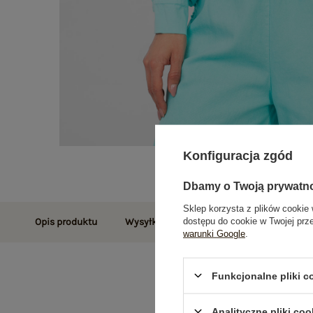
Konfiguracja zgód
Dbamy o Twoją prywatn
Sklep korzysta z plików cookie 
dostępu do cookie w Twojej prz
Opis produktu
Wysyłka i dostawa
Zwroty i reklamac
warunki Google
.
Funkcjonalne pliki 
Analityczne pliki coo