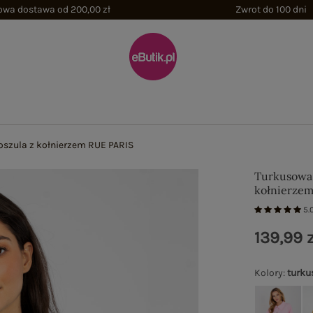
wa dostawa od 200,00 zł
Zwrot do 100 dni
szula z kołnierzem RUE PARIS
Turkusowa 
kołnierze
5.
139,99 z
Kolory
:
turku