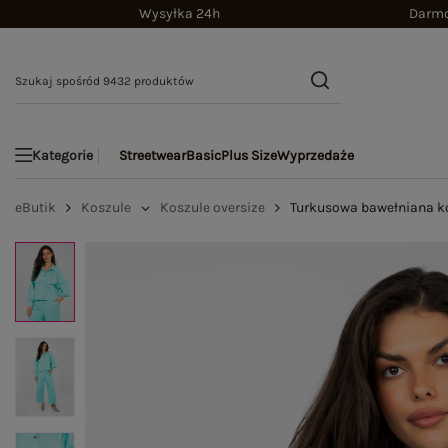
Wysyłka 24h
Darmo
Streetwear
Basic
Plus Size
Wyprzedaże
Kategorie
eButik
Koszule
Koszule oversize
Turkusowa bawełniana ko