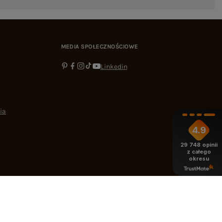
MEDIA SPOŁECZNOŚCIOWE
Linkedin
ia
4.9
29 748
opinii
z całego
okresu
-16:00
bok@ebutik.pl
eButik.pl
,
Al. Katowicka 68
,
05-830
Nadarzyn