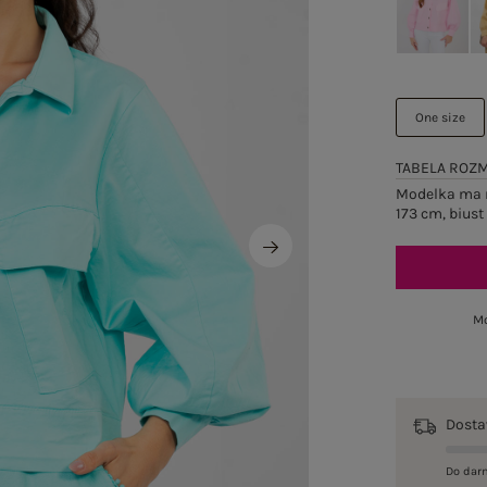
One size
TABELA ROZ
Modelka ma n
173 cm, biust
Mo
Dost
Do dar