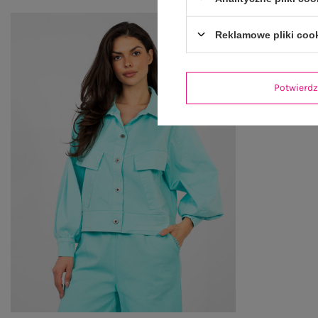
Reklamowe pliki coo
Potwier