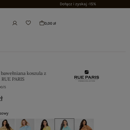
Dołącz i zyskaj -15%
0,00 zł
bawełniana koszula z
m RUE PARIS
00/5
ł
sowy