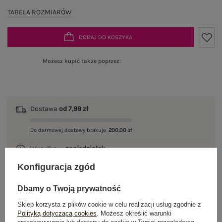
TABELA ROZMIARÓW
DODAJ DO KOSZYKA
Możesz kupić także poprzez:
Dostawa
od 7,99 zł
Do darmowej dostawy brakuje
200,00 zł
Wysyłka w
poniedziałek
Konfiguracja zgód
100 dni na zwrot
Dbamy o Twoją prywatność
Sklep korzysta z plików cookie w celu realizacji usług zgodnie z
Polityką dotyczącą cookies
. Możesz określić warunki
OPIS PRODUKTU