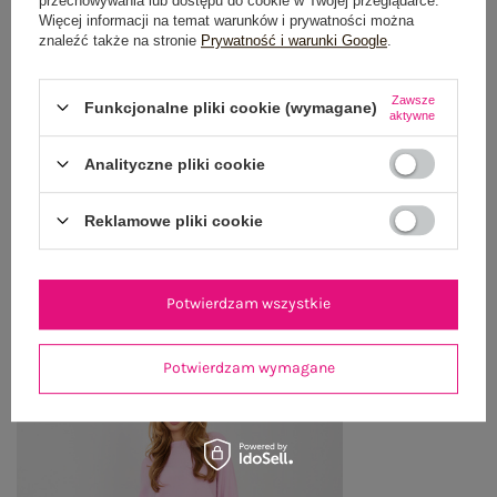
przechowywania lub dostępu do cookie w Twojej przeglądarce.
Więcej informacji na temat warunków i prywatności można
GŁÓWNE PARAMETRY
znaleźć także na stronie
Prywatność i warunki Google
.
OPINIE O PRODUKCIE
(0)
Zawsze
Funkcjonalne pliki cookie (wymagane)
aktywne
WYSYŁKA I DOSTAWA
Analityczne pliki cookie
ZWROTY I REKLAMACJE
Reklamowe pliki cookie
OSTATNIO OGLĄDANE
Potwierdzam wszystkie
Zobacz wszystko
Potwierdzam wymagane