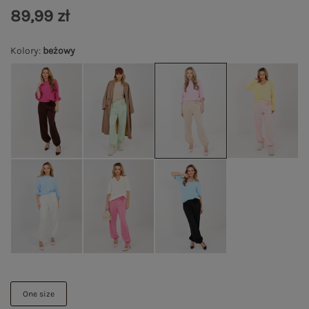
89,99 zł
Kolory
:
beżowy
One size