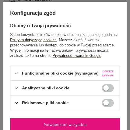
Konfiguracja zgód
Do darmowej dostawy brakuje
200,00 zł
Wysyłka
jutro
Dbamy o Twoją prywatność
100 dni na zwrot
Sklep korzysta z plików cookie w celu realizacji usług zgodnie z
Polityką dotyczącą cookies
. Możesz określić warunki
przechowywania lub dostępu do cookie w Twojej przeglądarce.
Więcej informacji na temat warunków i prywatności można
znaleźć także na stronie
Prywatność i warunki Google
.
OPIS PRODUKTU
Zawsze
Funkcjonalne pliki cookie (wymagane)
GŁÓWNE PARAMETRY
aktywne
Analityczne pliki cookie
OPINIE O PRODUKCIE
(1)
WYSYŁKA I DOSTAWA
Reklamowe pliki cookie
ZWROTY I REKLAMACJE
Potwierdzam wszystkie