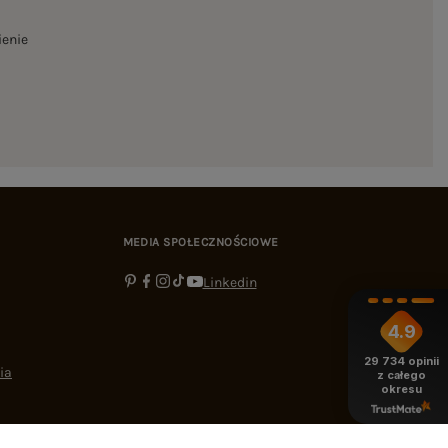
ienie
MEDIA SPOŁECZNOŚCIOWE
Linkedin
4.9
29 734
opinii
ia
z całego
okresu