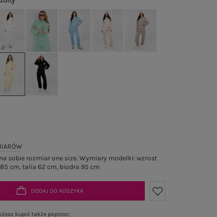
 żółty
MIARÓW
a sobie rozmiar one size. Wymiary modelki: wzrost
 85 cm, talia 62 cm, biodra 95 cm
DODAJ DO KOSZYKA
żesz kupić także poprzez: