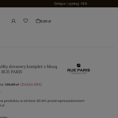
Dołącz i zyskaj -15%
0,00 zł
żółty dresowy komplet z bluzą
m RUE PARIS
na:
139,99 zł
(Zniżka
29
%
)
ł
na produktu w okresie 30 dni przed wprowadzeniem
 zł