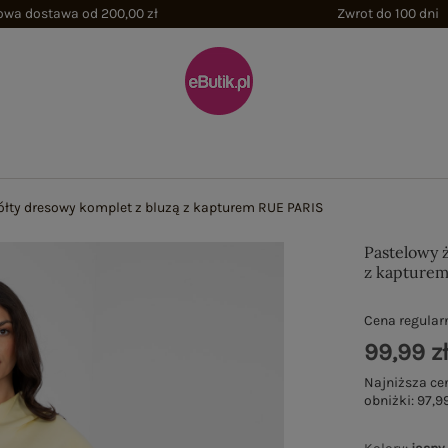
wa dostawa od 200,00 zł
Zwrot do 100 dni
ółty dresowy komplet z bluzą z kapturem RUE PARIS
Pastelowy 
z kapture
Cena regular
99,99 z
Najniższa ce
obniżki:
97,99