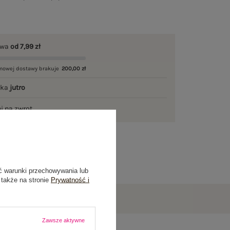
awa
od 7,99 zł
mowej dostawy brakuje
200,00 zł
łka
jutro
ni na zwrot
ć warunki przechowywania lub
 także na stronie
Prywatność i
Zawsze aktywne