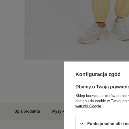
Konfiguracja zgód
Dbamy o Twoją prywatn
Sklep korzysta z plików cookie 
dostępu do cookie w Twojej prz
warunki Google
.
Opis produktu
Wysyłka i dostawa
Zwroty i reklamac
Funkcjonalne pliki 