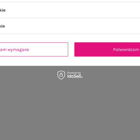
kie
OSTATNIO OGLĄDANE
kie
dzam wymagane
Potwierdzam 