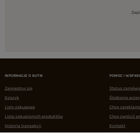
Zapi
INFORMACJE O BUTIK
POMOC I WSPAR
Zarejestruj się
Status zamówi
Koszyk
Śledzenie przes
Listy zakupowe
Chcę zareklam
Lista zakupionych produktów
Chcę zwrócić p
Historia transakcji
Kontakt
Oferty pracy