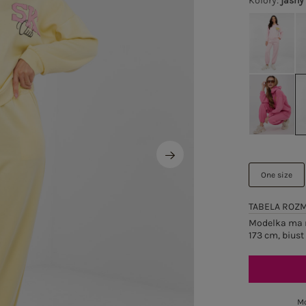
Kolory
:
jasny
One size
TABELA ROZ
Modelka ma n
173 cm, biust
Mo