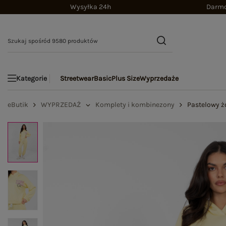
Wysyłka 24h
Darmo
Streetwear
Basic
Plus Size
Wyprzedaże
Kategorie
eButik
WYPRZEDAŻ
Komplety i kombinezony
Pastelowy ż