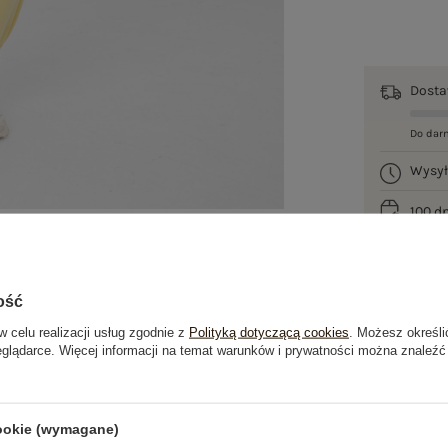
Dost
Do dar
Wysy
100 d
ość
w celu realizacji usług zgodnie z
Polityką dotyczącą cookies
. Możesz określi
eglądarce. Więcej informacji na temat warunków i prywatności można znaleźć
je
Opinie o produkcie
(0)
cookie (wymagane)