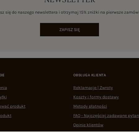
sz się do naszego newslettera i otrzymaj 15% zniżki na pierwsze zamów
ZAPISZ SIĘ
CIE
OBSŁUGA KLIENTA
enia
Reklamacje | Zwroty
yłki
Koszty i formy dostawy
ować produkt
Metody płatności
rodukt
FAQ - Najczęściej zadawane pytan
Opinie klientów
Regulaminy