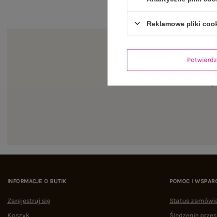
Reklamowe pliki coo
Potwier
Zapi
INFORMACJE O BUTIK
POMOC I WSPAR
Zarejestruj się
Status zamówi
Koszyk
Śledzenie przes