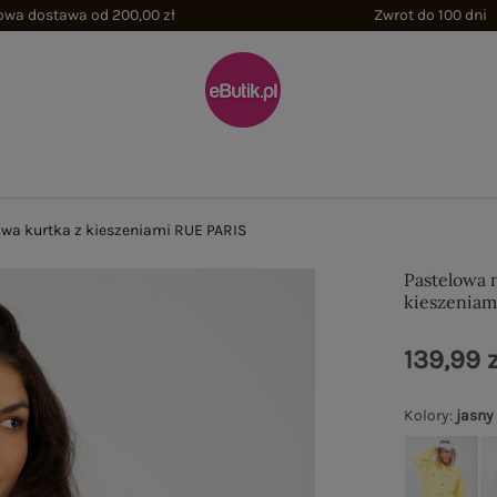
wa dostawa od 200,00 zł
Zwrot do 100 dni
owa kurtka z kieszeniami RUE PARIS
Pastelowa 
kieszeniam
139,99 z
Kolory
:
jasny