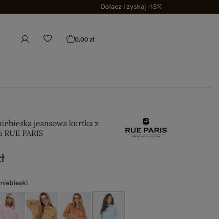
Dołącz i zyskaj -15%
0,00 zł
niebieska jeansowa kurtka z
i RUE PARIS
ł
 niebieski