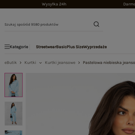
Wysyłka 24h
Darmo
Streetwear
Basic
Plus Size
Wyprzedaże
Kategorie
eButik
Kurtki
Kurtki jeansowe
Pastelowa niebieska jeans