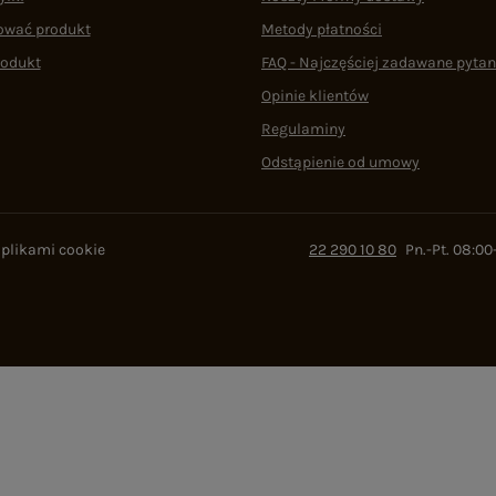
ować produkt
Metody płatności
rodukt
FAQ - Najczęściej zadawane pytan
Opinie klientów
Regulaminy
Odstąpienie od umowy
 plikami cookie
22 290 10 80
Pn.-Pt. 08:00