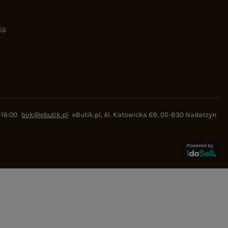
ia
-16:00
bok@ebutik.pl
eButik.pl
,
Al. Katowicka 68
,
05-830
Nadarzyn