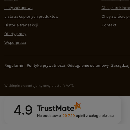
Listy zakupowe
Chcę zareklam
Lista zakupionych produktów
Chcę zwrócić p
Historia transakcji
Kontakt
Oferty pracy
Współpraca
Regulamin
Polityka prywatności
Odstąpienie od umowy
Zarządzaj
W sklepie prezentujemy ceny brutto (z VAT).
4.9
Na podstawie
29 729
opinii
z całego okresu