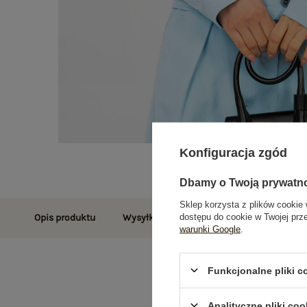
Konfiguracja zgód
Dbamy o Twoją prywatn
Sklep korzysta z plików cookie 
dostępu do cookie w Twojej prz
Opis produktu
Wysyłka i dostawa
Zwroty i reklamac
warunki Google
.
Funkcjonalne pliki 
Analityczne pliki coo