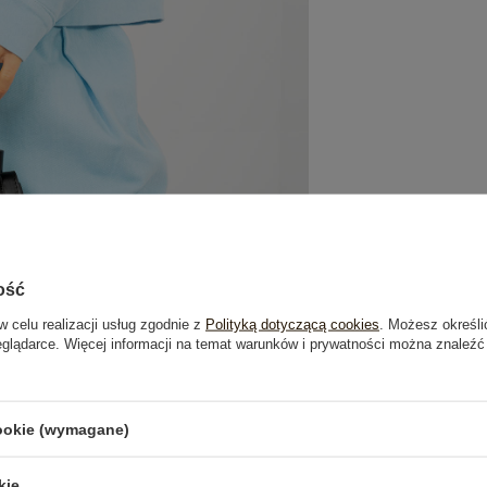
ość
w celu realizacji usług zgodnie z
Polityką dotyczącą cookies
. Możesz określi
eglądarce. Więcej informacji na temat warunków i prywatności można znaleźć
je
Opinie o produkcie
(0)
cookie (wymagane)
kie