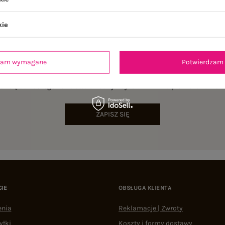
kie
dzam wymagane
Potwierdzam 
NEWSLETTER
sz się do naszego newslettera i otrzymaj 15% zniżki na pierwsze zamów
ZAPISZ SIĘ
CIE
OBSŁUGA KLIENTA
enia
Reklamacje | Zwroty
yłki
Koszty i formy dostawy