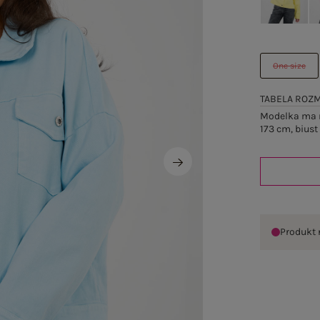
One size
TABELA ROZ
Modelka ma n
173 cm, biust
Produkt 