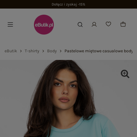
Dołącz i zyskaj -15%
eButik
T-shirty
Body
Pastelowe miętowe casualowe body z