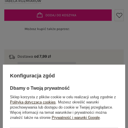
TABELA ROZMIARÓW
DODAJ DO KOSZYKA
Możesz kupić także poprzez:
Dostawa
od 7,99 zł
Do darmowej dostawy brakuje
200,00 zł
Konfiguracja zgód
Wysyłka w
poniedziałek
Dbamy o Twoją prywatność
100 dni na zwrot
Sklep korzysta z plików cookie w celu realizacji usług zgodnie z
Polityką dotyczącą cookies
. Możesz określić warunki
przechowywania lub dostępu do cookie w Twojej przeglądarce.
Więcej informacji na temat warunków i prywatności można
OPIS PRODUKTU
znaleźć także na stronie
Prywatność i warunki Google
.