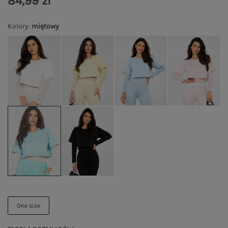
84,99 zł
Kolory
:
miętowy
One size