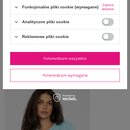
GŁÓWNE PARAMETRY
Zawsze
Funkcjonalne pliki cookie (wymagane)
aktywne
OPINIE O PRODUKCIE
(0)
Analityczne pliki cookie
WYSYŁKA I DOSTAWA
Reklamowe pliki cookie
ZWROTY I REKLAMACJE
Potwierdzam wszystkie
OSTATNIO OGLĄDANE
Zobacz wszystko
Potwierdzam wymagane