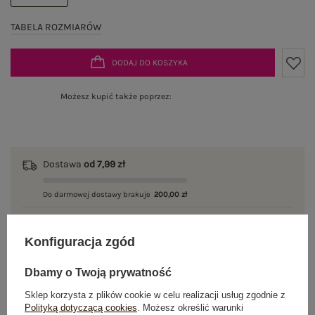
TABELA ROZMIARÓW
DODAJ DO KOSZYKA
Możesz kupić także poprzez:
Dostawa
od 7,99 zł
Do darmowej dostawy brakuje
200,00 zł
Wysyłka w
poniedziałek
Konfiguracja zgód
100 dni na zwrot
Dbamy o Twoją prywatność
Sklep korzysta z plików cookie w celu realizacji usług zgodnie z
Polityką dotyczącą cookies
. Możesz określić warunki
OPIS PRODUKTU