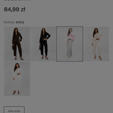
84,99 zł
Kolory
:
szary
One size