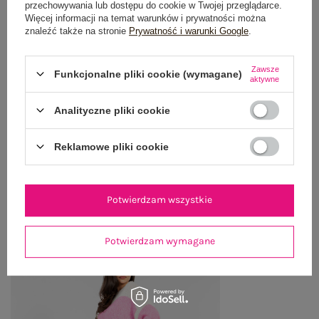
przechowywania lub dostępu do cookie w Twojej przeglądarce.
Więcej informacji na temat warunków i prywatności można
znaleźć także na stronie
Prywatność i warunki Google
.
GŁÓWNE PARAMETRY
OPINIE O PRODUKCIE
(1)
Zawsze
Funkcjonalne pliki cookie (wymagane)
aktywne
WYSYŁKA I DOSTAWA
Analityczne pliki cookie
ZWROTY I REKLAMACJE
Reklamowe pliki cookie
OSTATNIO OGLĄDANE
Potwierdzam wszystkie
Zobacz wszystko
Potwierdzam wymagane