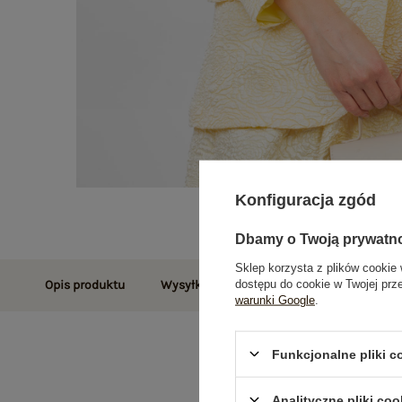
Konfiguracja zgód
Dbamy o Twoją prywatn
Sklep korzysta z plików cookie 
dostępu do cookie w Twojej prz
Opis produktu
Wysyłka i dostawa
Zwroty i reklamac
warunki Google
.
Funkcjonalne pliki 
Analityczne pliki coo