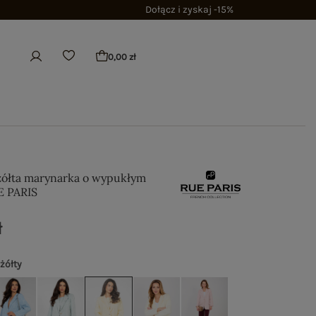
Dołącz i zyskaj -15%
0,00 zł
żółta marynarka o wypukłym
E PARIS
ł
 żółty