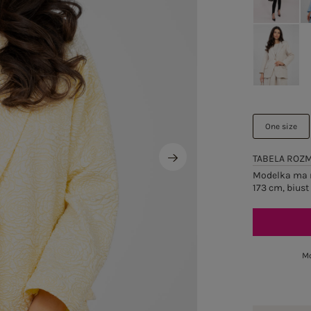
One size
TABELA ROZ
Modelka ma n
173 cm, biust
Mo