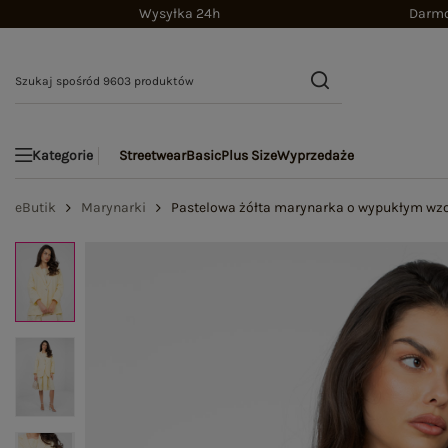
Wysyłka 24h
Darmo
Streetwear
Basic
Plus Size
Wyprzedaże
Kategorie
eButik
Marynarki
Pastelowa żółta marynarka o wypukłym wzo