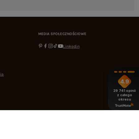
MEDIA SPOŁECZNOŚCIOWE
Linkedin
ia
4.9
29 741
opinii
z całego
okresu
-16:00
bok@ebutik.pl
eButik.pl
,
Al. Katowicka 68
,
05-830
Nadarzyn