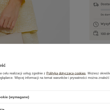
Dost
Do dar
Wysy
100 d
ość
w celu realizacji usług zgodnie z
Polityką dotyczącą cookies
. Możesz określi
eglądarce. Więcej informacji na temat warunków i prywatności można znaleźć
je
Opinie o produkcie
(0)
cookie (wymagane)
OSTATNIO OGLĄDANE
kie