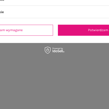
kie
dzam wymagane
Potwierdzam 