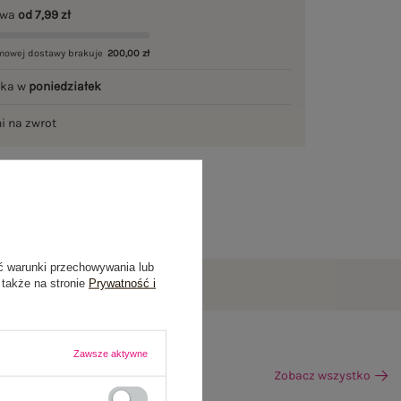
awa
od 7,99 zł
mowej dostawy brakuje
200,00 zł
łka w
poniedziałek
ni na zwrot
ć warunki przechowywania lub
 także na stronie
Prywatność i
Zawsze aktywne
Zobacz wszystko