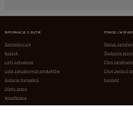
INFORMACJE O BUTIK
POMOC I WSPAR
Zarejestruj się
Status zamówi
Koszyk
Śledzenie przes
Listy zakupowe
Chcę zareklam
Lista zakupionych produktów
Chcę zwrócić p
Historia transakcji
Kontakt
Oferty pracy
Współpraca
Regulamin
Polityka prywatności
Odstąpienie od umowy
Zarządzaj