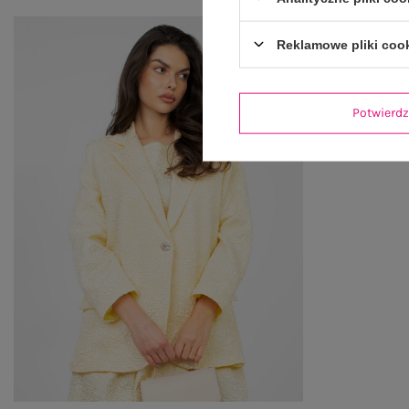
Reklamowe pliki coo
Potwier