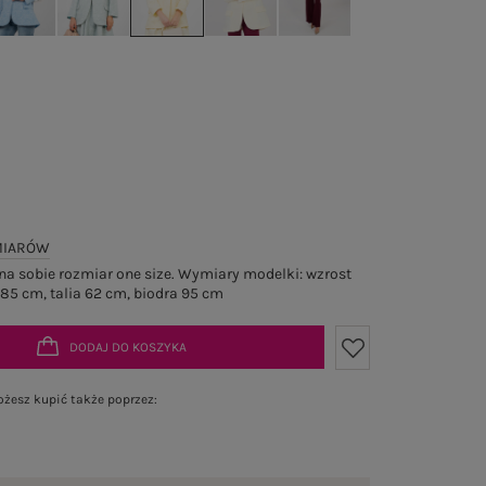
MIARÓW
a sobie rozmiar one size. Wymiary modelki: wzrost
 85 cm, talia 62 cm, biodra 95 cm
DODAJ DO KOSZYKA
żesz kupić także poprzez: