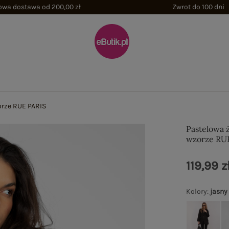
wa dostawa od 200,00 zł
Zwrot do 100 dni
rze RUE PARIS
Pastelowa 
wzorze RU
119,99 z
Kolory
:
jasny