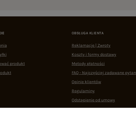
CIE
OBSŁUGA KLIENTA
enia
Reklamacje | Zwroty
yłki
Koszty i formy dostawy
ować produkt
Metody płatności
rodukt
FAQ - Najczęściej zadawane pytan
Opinie klientów
Regulaminy
Odstąpienie od umowy
 plikami cookie
22 290 10 80
Pn.-Pt. 08:00