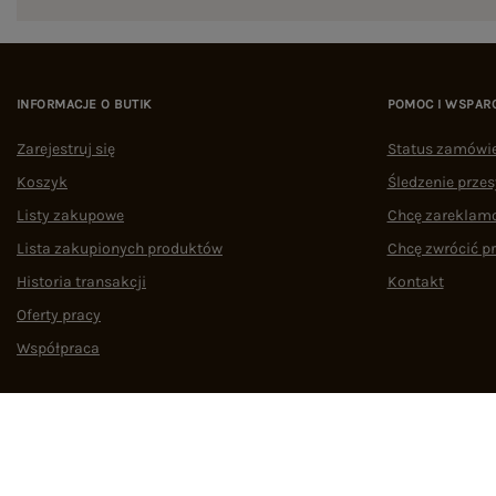
INFORMACJE O BUTIK
POMOC I WSPAR
Zarejestruj się
Status zamówi
Koszyk
Śledzenie przes
Listy zakupowe
Chcę zareklam
Lista zakupionych produktów
Chcę zwrócić p
Historia transakcji
Kontakt
Oferty pracy
Współpraca
Regulamin
Polityka prywatności
Odstąpienie od umowy
Zarządzaj