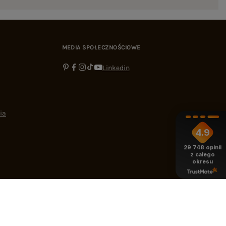
MEDIA SPOŁECZNOŚCIOWE
Linkedin
ia
4.9
29 748
opinii
z całego
okresu
-16:00
bok@ebutik.pl
eButik.pl
,
Al. Katowicka 68
,
05-830
Nadarzyn