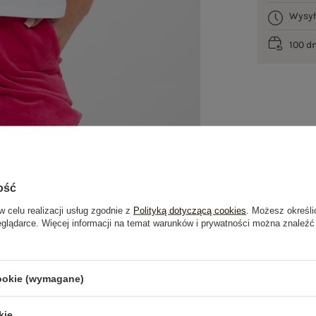
Wysy
100 d
ość
w celu realizacji usług zgodnie z
Polityką dotyczącą cookies
. Możesz określi
eglądarce. Więcej informacji na temat warunków i prywatności można znaleźć
je
Opinie o produkcie
(2)
cookie (wymagane)
OSTATNIO OGLĄDANE
kie