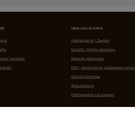
CIE
OBSŁUGA KLIENTA
enia
Reklamacje | Zwroty
yłki
Koszty i formy dostawy
ować produkt
Metody płatności
rodukt
FAQ - Najczęściej zadawane pytan
Opinie klientów
Regulaminy
Odstąpienie od umowy
 plikami cookie
22 290 10 80
Pn.-Pt. 08:00