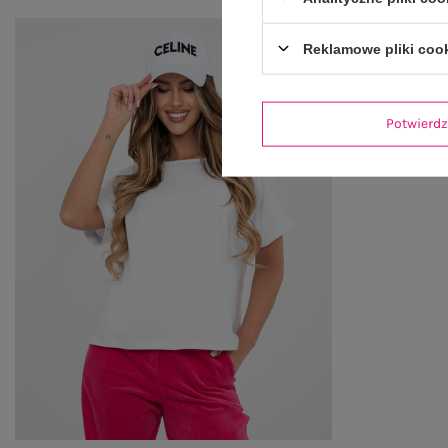
Reklamowe pliki coo
Potwier