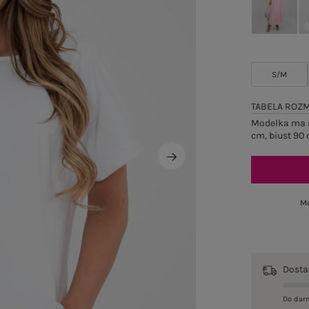
S/M
TABELA ROZ
Modelka ma n
cm, biust 90 
Mo
Dost
Do dar