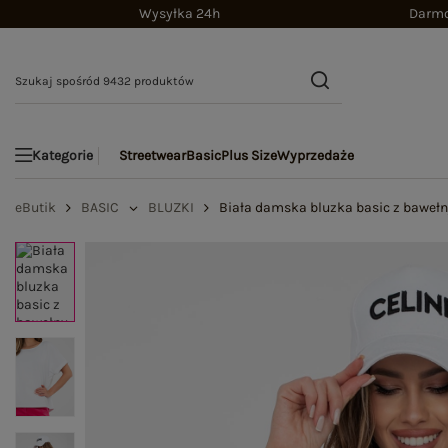
Wysyłka 24h
Darmo
Streetwear
Basic
Plus Size
Wyprzedaże
Kategorie
eButik
BASIC
BLUZKI
Biała damska bluzka basic z baweł