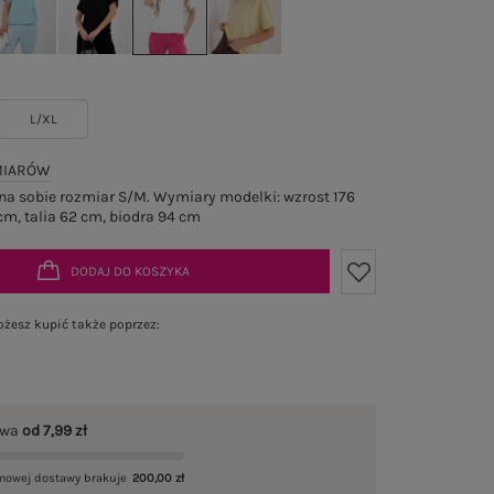
L/XL
MIARÓW
a sobie rozmiar S/M. Wymiary modelki: wzrost 176
cm, talia 62 cm, biodra 94 cm
DODAJ DO KOSZYKA
żesz kupić także poprzez:
awa
od 7,99 zł
mowej dostawy brakuje
200,00 zł