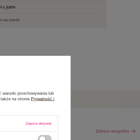
łka
jutro
ni na zwrot
ć warunki przechowywania lub
 także na stronie
Prywatność i
Zawsze aktywne
Zobacz wszystko