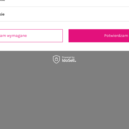
kie
dzam wymagane
Potwierdzam 