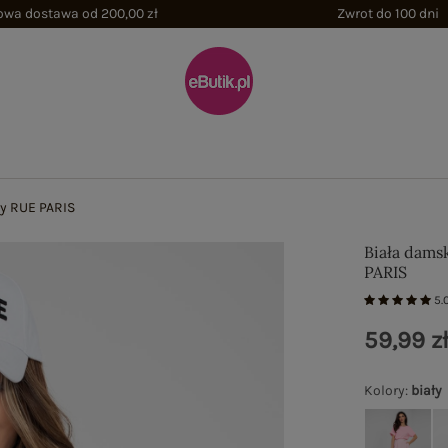
wa dostawa od 200,00 zł
Zwrot do 100 dni
ny RUE PARIS
Biała dams
PARIS
5.
59,99 z
Kolory
:
biały