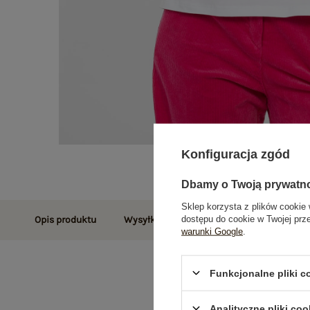
Konfiguracja zgód
Dbamy o Twoją prywatn
Sklep korzysta z plików cookie 
dostępu do cookie w Twojej prz
Opis produktu
Wysyłka i dostawa
Zwroty i reklamac
warunki Google
.
Funkcjonalne pliki 
Analityczne pliki coo