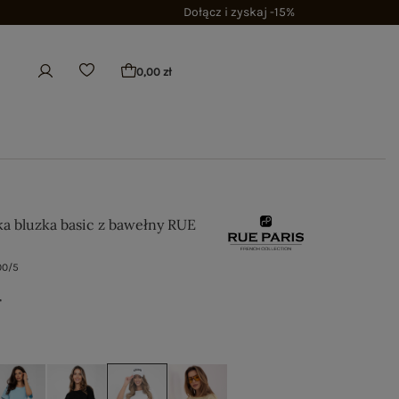
Dołącz i zyskaj -15%
0,00 zł
ka bluzka basic z bawełny RUE
00/5
ł