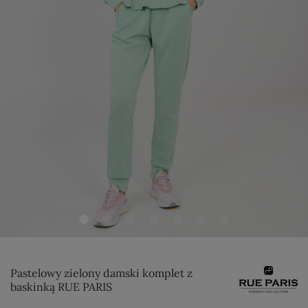
Pastelowy zielony damski komplet z
baskinką RUE PARIS