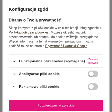
Do darmowej dostawy brakuje
200,00 zł
Konfiguracja zgód
Wysyłka
jutro
Dbamy o Twoją prywatność
100 dni na zwrot
Sklep korzysta z plików cookie w celu realizacji usług zgodnie z
Polityką dotyczącą cookies
. Możesz określić warunki
przechowywania lub dostępu do cookie w Twojej przeglądarce.
Więcej informacji na temat warunków i prywatności można
znaleźć także na stronie
Prywatność i warunki Google
.
OPIS PRODUKTU
Zawsze
GŁÓWNE PARAMETRY
Funkcjonalne pliki cookie (wymagane)
aktywne
OPINIE O PRODUKCIE
(0)
Analityczne pliki cookie
WYSYŁKA I DOSTAWA
Reklamowe pliki cookie
ZWROTY I REKLAMACJE
Potwierdzam wszystkie