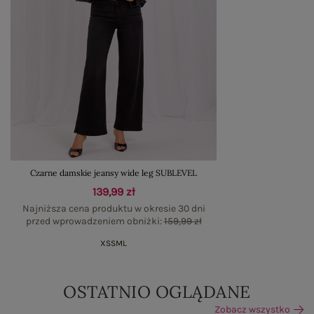
Czarne damskie jeansy wide leg SUBLEVEL
139,99 zł
Najniższa cena produktu w okresie 30 dni
przed wprowadzeniem obniżki:
159,99 zł
XS
S
M
L
OSTATNIO OGLĄDANE
Zobacz wszystko