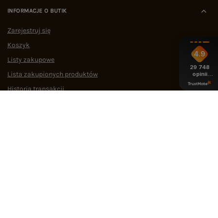
INFORMACJE O BUTIK
Zarejestruj się
Koszyk
4.9
Listy zakupowe
29 748
Lista zakupionych produktów
opinii
z całego
okresu
Historia transakcji
Oferty pracy
Współpraca
POMOC I WSPARCIE
OBSŁUGA KLIENTA