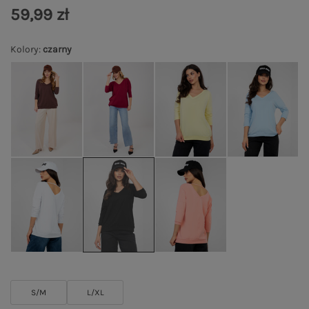
59,99 zł
Kolory
:
czarny
S/M
L/XL