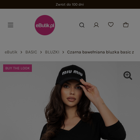
Zwrot do 100 dni
eButik
BASIC
BLUZKI
Czarna bawełniana bluzka basic z b
BUY THE LOOK