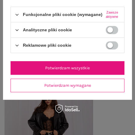
GŁÓWNE PARAMETRY
Zawsze
Funkcjonalne pliki cookie (wymagane)
aktywne
OPINIE O PRODUKCIE
(0)
Analityczne pliki cookie
WYSYŁKA I DOSTAWA
Reklamowe pliki cookie
ZWROTY I REKLAMACJE
Potwierdzam wszystkie
PRODUKTY ZE STYLIZACJI
Potwierdzam wymagane