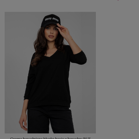
Czarna bawełniana bluzka basic z bawełny RUE