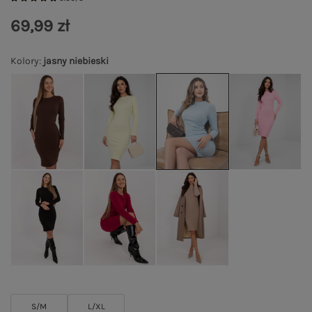
69,99 zł
Kolory
:
jasny niebieski
S/M
L/XL