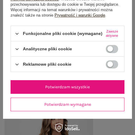
przechowywania lub dostępu do cookie w Twojej przeglądarce.
Więcej informacji na temat warunków i prywatności można
GŁÓWNE PARAMETRY
znaleźć także na stronie
Prywatność i warunki Google
.
OPINIE O PRODUKCIE
(1)
Zawsze
Funkcjonalne pliki cookie (wymagane)
aktywne
WYSYŁKA I DOSTAWA
Analityczne pliki cookie
ZWROTY I REKLAMACJE
Reklamowe pliki cookie
OSTATNIO OGLĄDANE
Potwierdzam wszystkie
Zobacz wszystko
Potwierdzam wymagane