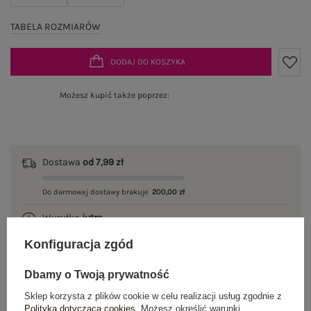
TABELA ROZMIARÓW
DODAJ DO KOSZYKA
Możesz kupić także poprzez:
Dostawa
od 7,99 zł
Do darmowej dostawy brakuje
200,00 zł
Wysyłka
jutro
Konfiguracja zgód
100 dni na zwrot
Dbamy o Twoją prywatność
Sklep korzysta z plików cookie w celu realizacji usług zgodnie z
Polityką dotyczącą cookies
. Możesz określić warunki
OPIS PRODUKTU