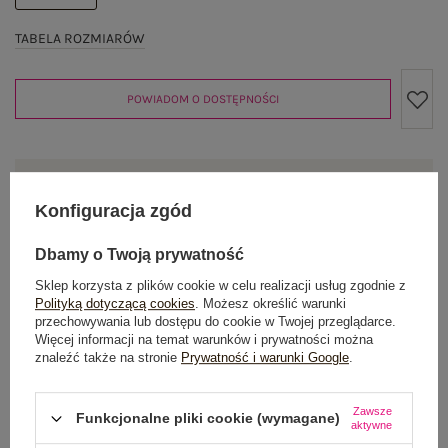
TABELA ROZMIARÓW
POWIADOM O DOSTĘPNOŚCI
Produkt niedostępny
Konfiguracja zgód
Dbamy o Twoją prywatność
OPIS PRODUKTU
Sklep korzysta z plików cookie w celu realizacji usług zgodnie z
Polityką dotyczącą cookies
. Możesz określić warunki
GŁÓWNE PARAMETRY
przechowywania lub dostępu do cookie w Twojej przeglądarce.
Więcej informacji na temat warunków i prywatności można
znaleźć także na stronie
Prywatność i warunki Google
.
OPINIE O PRODUKCIE
(3)
Zawsze
WYSYŁKA I DOSTAWA
Funkcjonalne pliki cookie (wymagane)
aktywne