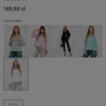
149,99 zł
Kolory
:
ecru
One size