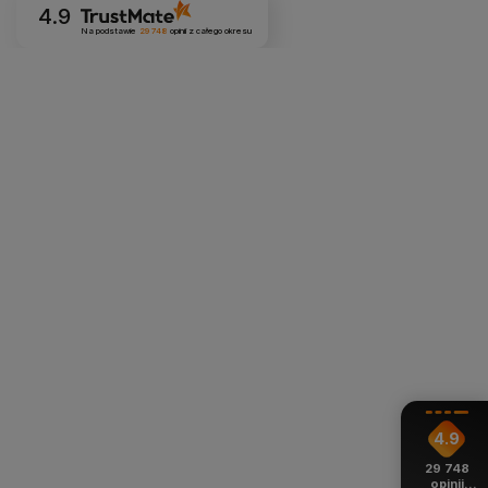
4.9
Na podstawie
29 748
opinii
z całego okresu
4.9
29 748
opinii