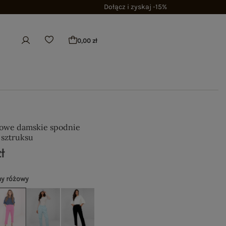
Dołącz i zyskaj -15%
0,00 zł
owe damskie spodnie
 sztruksu
ł
y różowy