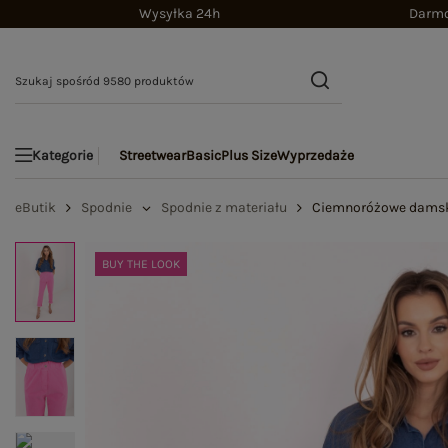
Wysyłka 24h
Darmo
Streetwear
Basic
Plus Size
Wyprzedaże
Kategorie
eButik
Spodnie
Spodnie z materiału
Ciemnoróżowe damski
BUY THE LOOK