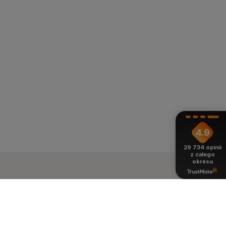
4.9
29 734
opinii
z całego
okresu
ienie