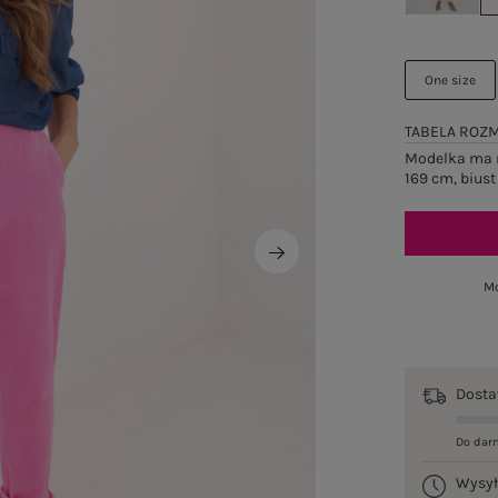
One size
TABELA ROZ
Modelka ma n
169 cm, biust
Mo
Dost
Do dar
Wysy