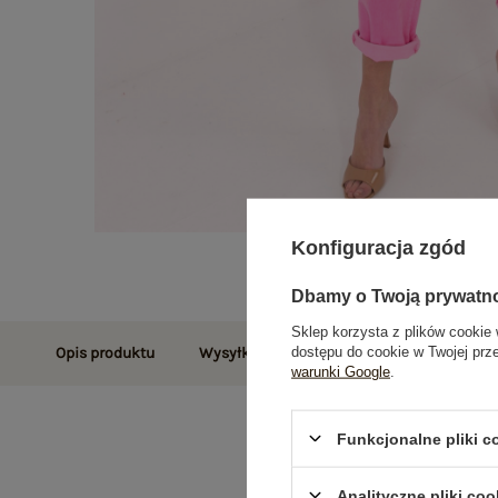
Konfiguracja zgód
Dbamy o Twoją prywatn
Sklep korzysta z plików cookie 
dostępu do cookie w Twojej prz
Opis produktu
Wysyłka i dostawa
Zwroty i reklamac
warunki Google
.
Funkcjonalne pliki 
Analityczne pliki coo