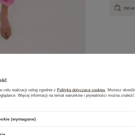
100 d
ość
w celu realizacji usług zgodnie z
Polityką dotyczącą cookies
. Możesz określi
eglądarce. Więcej informacji na temat warunków i prywatności można znaleźć
je
Opinie o produkcie
(0)
cookie (wymagane)
PRODUKTY ZE STYLIZACJI
kie