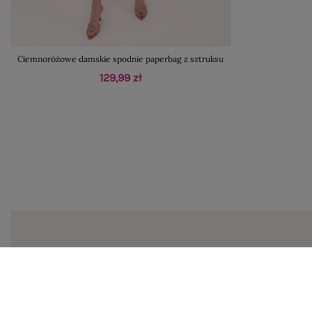
Ciemnoróżowe damskie spodnie paperbag z sztruksu
129,99 zł
Zapi