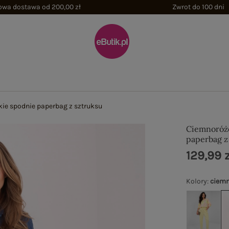
wa dostawa od 200,00 zł
Zwrot do 100 dni
e spodnie paperbag z sztruksu
Ciemnoróż
paperbag z
129,99 z
Kolory
:
ciemn