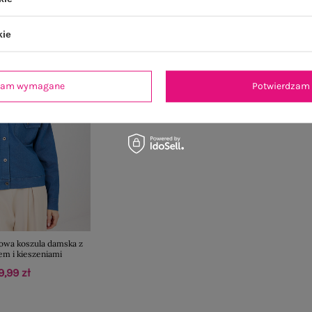
kie
dzam wymagane
Potwierdzam 
lowa koszula damska z
em i kieszeniami
9,99 zł