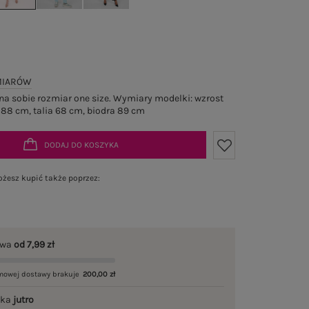
MIARÓW
a sobie rozmiar one size. Wymiary modelki: wzrost
 88 cm, talia 68 cm, biodra 89 cm
DODAJ DO KOSZYKA
żesz kupić także poprzez:
awa
od 7,99 zł
mowej dostawy brakuje
200,00 zł
łka
jutro