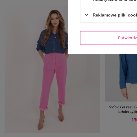
Reklamowe pliki coo
Potwier
Niebieska casua
kołnierzyki
13