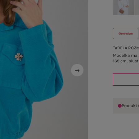
One size
TABELA ROZ
Modelka ma n
169 cm, biust
Produkt 