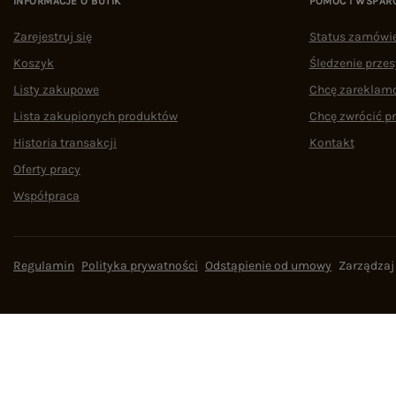
INFORMACJE O BUTIK
POMOC I WSPAR
Zarejestruj się
Status zamówi
Koszyk
Śledzenie przes
Listy zakupowe
Chcę zareklam
Lista zakupionych produktów
Chcę zwrócić p
Historia transakcji
Kontakt
Oferty pracy
Współpraca
Regulamin
Polityka prywatności
Odstąpienie od umowy
Zarządzaj
W sklepie prezentujemy ceny brutto (z VAT).