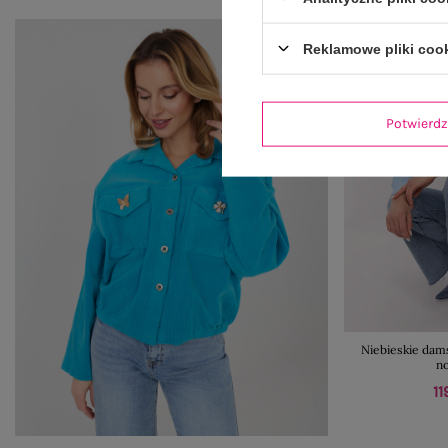
Reklamowe pliki coo
Potwier
Niebieskie dams
n
11