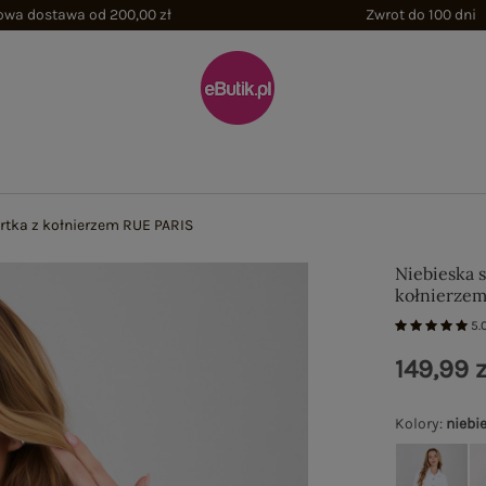
wa dostawa od 200,00 zł
Zwrot do 100 dni
rtka z kołnierzem RUE PARIS
Niebieska 
kołnierze
5.
149,99 z
Kolory
:
niebi