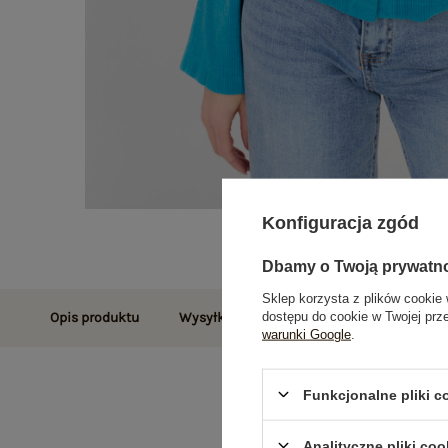
Konfiguracja zgód
Dbamy o Twoją prywatn
Sklep korzysta z plików cookie 
dostępu do cookie w Twojej prz
Opis produktu
Wysyłka i dostawa
Zwroty i reklamac
warunki Google
.
Funkcjonalne pliki 
Analityczne pliki coo