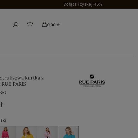
Dołącz i zyskaj -15%
0,00 zł
sztruksowa kurtka z
m RUE PARIS
00/5
ł
eski