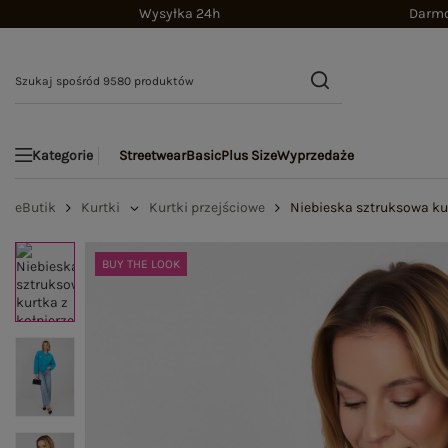
Wysyłka 24h
Darmo
Streetwear
Basic
Plus Size
Wyprzedaże
Kategorie
eButik
Kurtki
Kurtki przejściowe
Niebieska sztruksowa ku
BUY THE LOOK