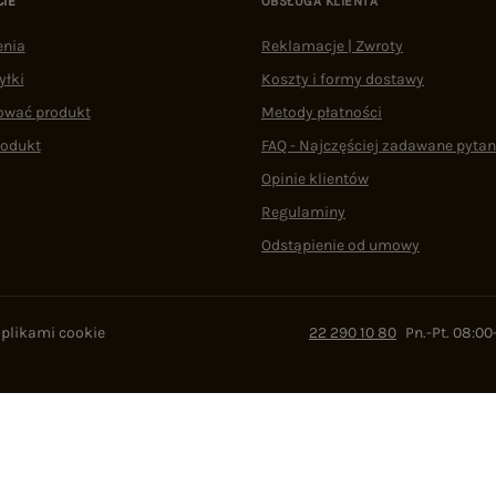
CIE
OBSŁUGA KLIENTA
enia
Reklamacje | Zwroty
yłki
Koszty i formy dostawy
ować produkt
Metody płatności
rodukt
FAQ - Najczęściej zadawane pytan
Opinie klientów
Regulaminy
Odstąpienie od umowy
 plikami cookie
22 290 10 80
Pn.-Pt. 08:00