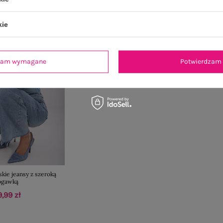
kie
dzam wymagane
Potwierdzam 
kie jeansy z szeroką
ogawką
9,99 zł