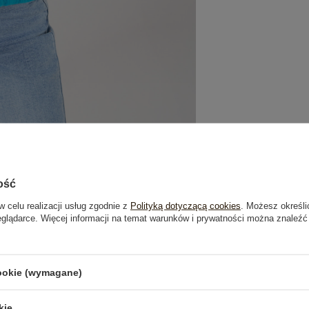
ość
w celu realizacji usług zgodnie z
Polityką dotyczącą cookies
. Możesz określi
eglądarce. Więcej informacji na temat warunków i prywatności można znaleźć
je
Opinie o produkcie
(1)
cookie (wymagane)
PRODUKTY ZE STYLIZACJI
kie