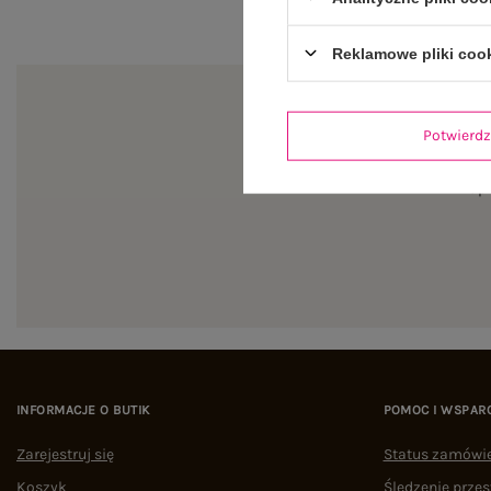
Reklamowe pliki coo
Potwier
Zapi
INFORMACJE O BUTIK
POMOC I WSPAR
Zarejestruj się
Status zamówi
Koszyk
Śledzenie przes