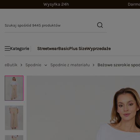
Wysyłka 24h
Darmo
Streetwear
Basic
Plus Size
Wyprzedaże
Kategorie
eButik
Spodnie
Spodnie z materiału
Beżowe szerokie spod