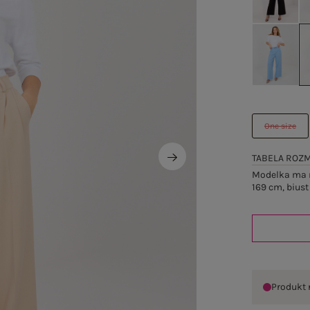
One size
TABELA ROZ
Modelka ma n
169 cm, biust
Produkt 