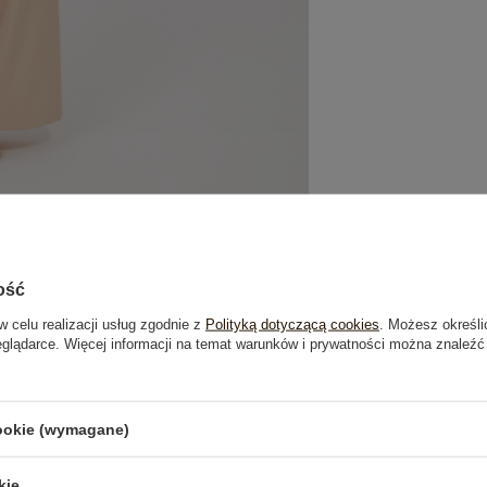
ość
w celu realizacji usług zgodnie z
Polityką dotyczącą cookies
. Możesz określi
eglądarce. Więcej informacji na temat warunków i prywatności można znaleźć
je
Opinie o produkcie
(0)
cookie (wymagane)
kie