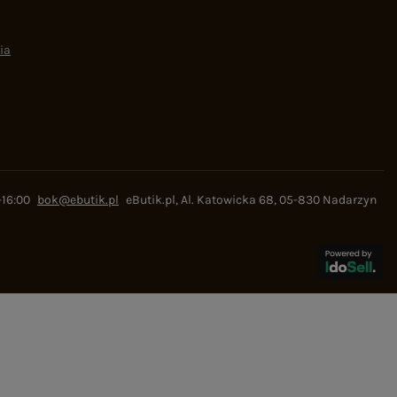
ia
-16:00
bok@ebutik.pl
eButik.pl
,
Al. Katowicka 68
,
05-830
Nadarzyn