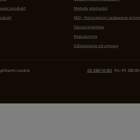
ować produkt
Metody płatności
rodukt
FAQ - Najczęściej zadawane pytan
Opinie klientów
Regulaminy
Odstąpienie od umowy
 plikami cookie
22 290 10 80
Pn.-Pt. 08:00