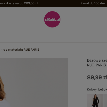
wa dostawa od 200,00 zł
Zwrot do 100 dni
nie z materiału RUE PARIS
Beżowe sze
RUE PARIS
89,99 z
Kolory
:
beżo