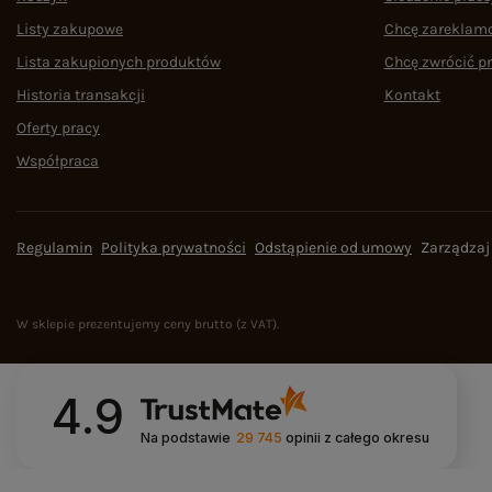
Listy zakupowe
Chcę zareklam
Lista zakupionych produktów
Chcę zwrócić p
Historia transakcji
Kontakt
Oferty pracy
Współpraca
Regulamin
Polityka prywatności
Odstąpienie od umowy
Zarządzaj
W sklepie prezentujemy ceny brutto (z VAT).
4.9
Na podstawie
29 745
opinii
z całego okresu