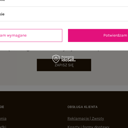
kie
dzam wymagane
Potwierdzam 
NEWSLETTER
sz się do naszego newslettera i otrzymaj 15% zniżki na pierwsze zamów
ZAPISZ SIĘ
CIE
OBSŁUGA KLIENTA
enia
Reklamacje | Zwroty
yłki
Koszty i formy dostawy