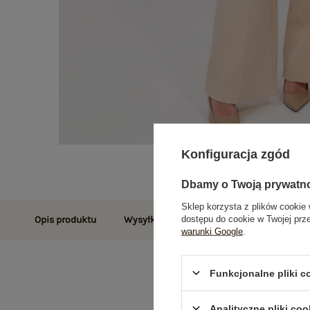
Konfiguracja zgód
Dbamy o Twoją prywatn
Sklep korzysta z plików cookie 
dostępu do cookie w Twojej prz
Opis produktu
Wysyłka i dostawa
Zwroty i reklamac
warunki Google
.
Funkcjonalne pliki 
Analityczne pliki coo