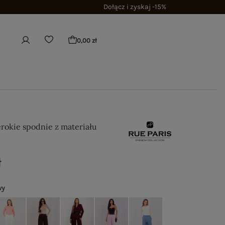
Dołącz i zyskaj -15%
0,00 zł
rokie spodnie z materiału
ł
wy