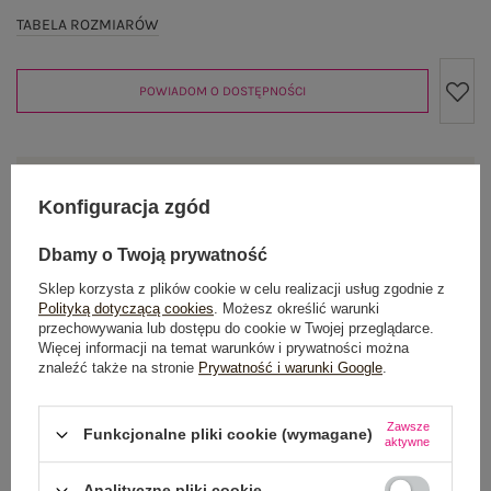
TABELA ROZMIARÓW
POWIADOM O DOSTĘPNOŚCI
Produkt niedostępny
Konfiguracja zgód
Dbamy o Twoją prywatność
OPIS PRODUKTU
Sklep korzysta z plików cookie w celu realizacji usług zgodnie z
Polityką dotyczącą cookies
. Możesz określić warunki
przechowywania lub dostępu do cookie w Twojej przeglądarce.
GŁÓWNE PARAMETRY
Więcej informacji na temat warunków i prywatności można
znaleźć także na stronie
Prywatność i warunki Google
.
OPINIE O PRODUKCIE
(0)
Zawsze
Funkcjonalne pliki cookie (wymagane)
WYSYŁKA I DOSTAWA
aktywne
ZWROTY I REKLAMACJE
Analityczne pliki cookie