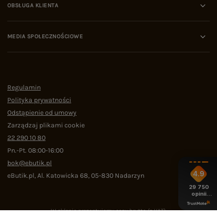
OBSŁUGA KLIENTA
MEDIA SPOŁECZNOŚCIOWE
Regulamin
Polityka prywatności
Odstąpienie od umowy
Zarządzaj plikami cookie
22 290 10 80
Pn.-Pt. 08:00-16:00
bok@ebutik.pl
4.9
eButik.pl
,
Al. Katowicka 68
,
05-830
Nadarzyn
29 750
opinii
z całego
okresu
W sklepie prezentujemy ceny brutto (z VAT).