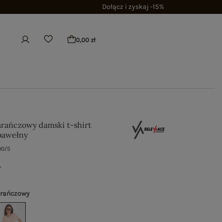
Dołącz i zyskaj -15%
0,00 zł
rańczowy damski t-shirt
 bawełny
00/5
ł
rańczowy