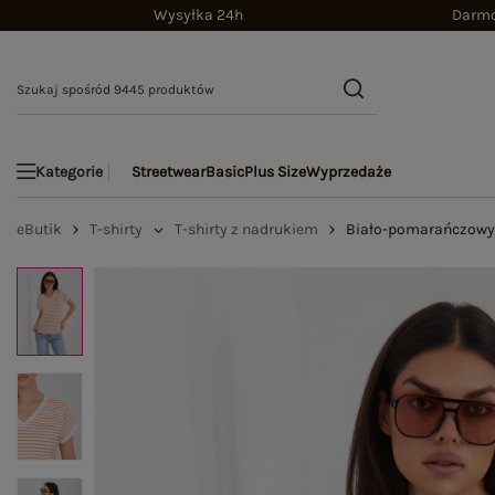
Wysyłka 24h
Darmo
Streetwear
Basic
Plus Size
Wyprzedaże
Kategorie
eButik
T-shirty
T-shirty z nadrukiem
Biało-pomarańczowy d