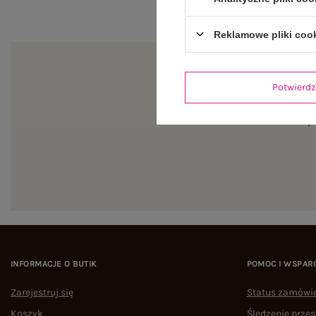
Reklamowe pliki coo
Potwier
Zapi
INFORMACJE O BUTIK
POMOC I WSPAR
Zarejestruj się
Status zamówi
Koszyk
Śledzenie przes