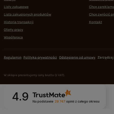
Listy zakupowe
Chcę zareklam
Lista zakupionych produktów
Chcę zwrócić p
Historia transakcji
Kontakt
Oferty pracy
Współpraca
Regulamin
Polityka prywatności
Odstąpienie od umowy
Zarządzaj
W sklepie prezentujemy ceny brutto (z VAT).
4.9
Na podstawie
29 747
opinii
z całego okresu