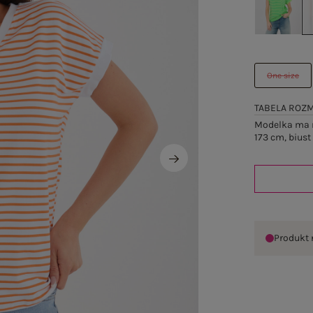
One size
TABELA ROZ
Modelka ma n
173 cm, biust
Produkt 