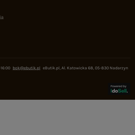
ia
-16:00
bok@ebutik.pl
eButik.pl
,
Al. Katowicka 68
,
05-830
Nadarzyn