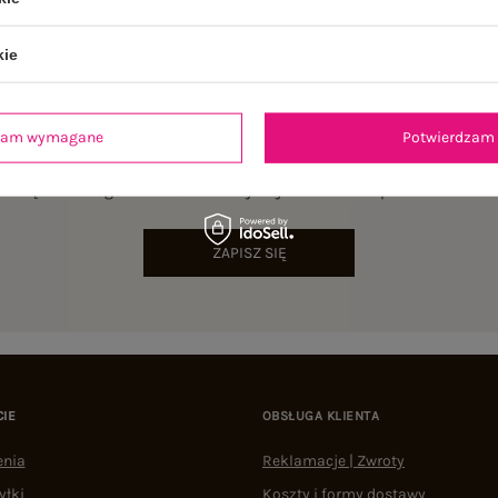
kie
dzam wymagane
Potwierdzam 
NEWSLETTER
sz się do naszego newslettera i otrzymaj 15% zniżki na pierwsze zamów
ZAPISZ SIĘ
CIE
OBSŁUGA KLIENTA
enia
Reklamacje | Zwroty
yłki
Koszty i formy dostawy