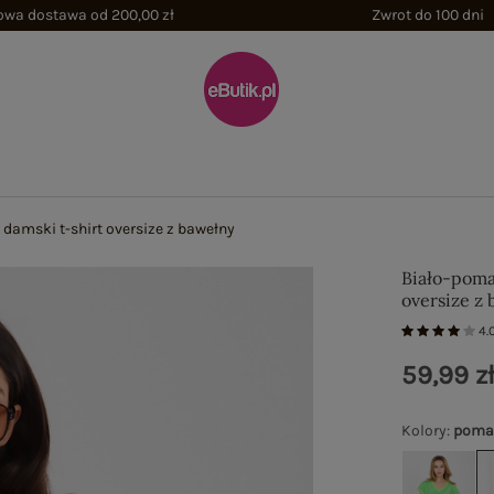
wa dostawa od 200,00 zł
Zwrot do 100 dni
amski t-shirt oversize z bawełny
Biało-poma
oversize z
4.
59,99 z
Kolory
:
poma