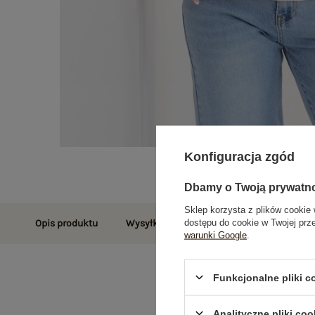
Konfiguracja zgód
Dbamy o Twoją prywatn
Sklep korzysta z plików cookie 
dostępu do cookie w Twojej prz
Opis produktu
Wysyłka i dostawa
Zwroty i reklamac
warunki Google
.
Funkcjonalne pliki 
Analityczne pliki coo