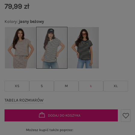
79,99 zł
Kolory
:
jasny beżowy
XS
S
M
L
XL
TABELA ROZMIARÓW
DODAJ DO KOSZYKA
Możesz kupić także poprzez: