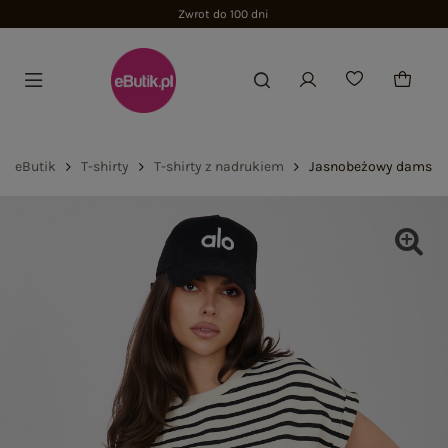
Zwrot do 100 dni
eButik
T-shirty
T-shirty z nadrukiem
Jasnobeżowy damski t