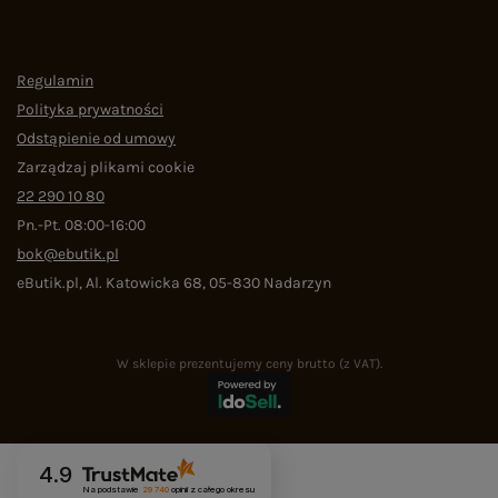
Regulamin
Polityka prywatności
Odstąpienie od umowy
Zarządzaj plikami cookie
22 290 10 80
Pn.-Pt. 08:00-16:00
bok@ebutik.pl
eButik.pl
,
Al. Katowicka 68
,
05-830
Nadarzyn
W sklepie prezentujemy ceny brutto (z VAT).
4.9
Na podstawie
29 740
opinii
z całego okresu