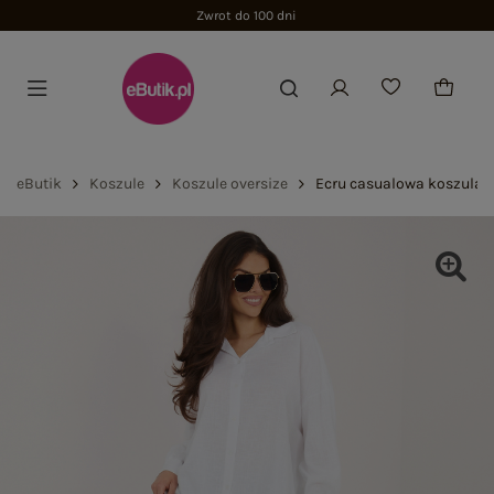
Zwrot do 100 dni
eButik
Koszule
Koszule oversize
Ecru casualowa koszula d