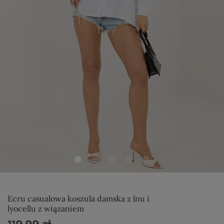
Ecru casualowa koszula damska z lnu i
lyocellu z wiązaniem