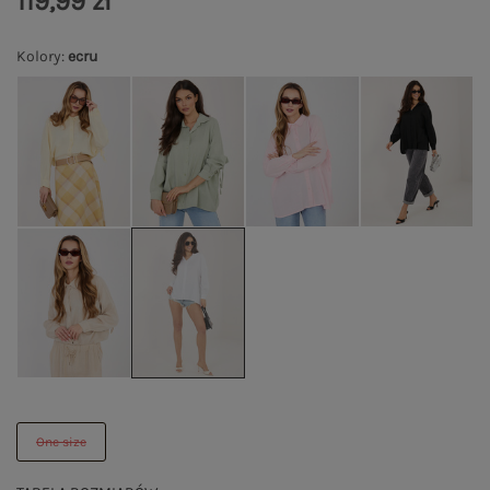
119,99 zł
Kolory
:
ecru
One size