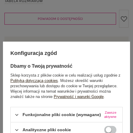
TABELA ROZMIARÓW
POWIADOM O DOSTĘPNOŚCI
Produkt niedostępny
Konfiguracja zgód
Dbamy o Twoją prywatność
OPIS PRODUKTU
Sklep korzysta z plików cookie w celu realizacji usług zgodnie z
Polityką dotyczącą cookies
. Możesz określić warunki
GŁÓWNE PARAMETRY
przechowywania lub dostępu do cookie w Twojej przeglądarce.
Więcej informacji na temat warunków i prywatności można
znaleźć także na stronie
Prywatność i warunki Google
.
OPINIE O PRODUKCIE
(0)
WYSYŁKA I DOSTAWA
Zawsze
Funkcjonalne pliki cookie (wymagane)
aktywne
ZWROTY I REKLAMACJE
Analityczne pliki cookie