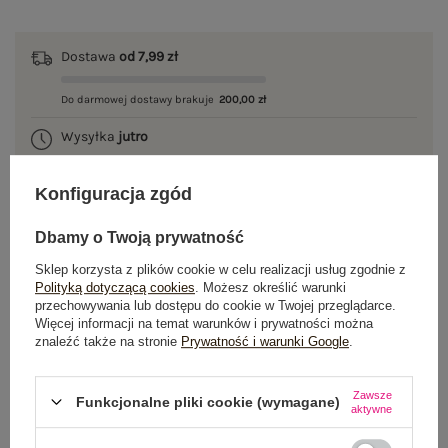
Dostawa
od 7,99 zł
Do darmowej dostawy brakuje
200,00 zł
Wysyłka
jutro
100 dni na zwrot
Konfiguracja zgód
Dbamy o Twoją prywatność
OPIS PRODUKTU
Sklep korzysta z plików cookie w celu realizacji usług zgodnie z
Polityką dotyczącą cookies
. Możesz określić warunki
przechowywania lub dostępu do cookie w Twojej przeglądarce.
GŁÓWNE PARAMETRY
Więcej informacji na temat warunków i prywatności można
znaleźć także na stronie
Prywatność i warunki Google
.
OPINIE O PRODUKCIE
(6)
Zawsze
Funkcjonalne pliki cookie (wymagane)
WYSYŁKA I DOSTAWA
aktywne