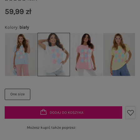
59,99 zł
Kolory
:
biały
One size
DODAJ DO KOSZYKA
Możesz kupić także poprzez: