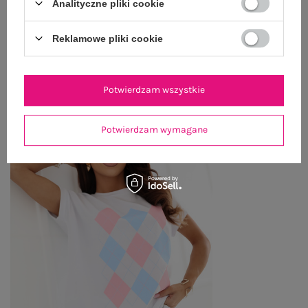
Analityczne pliki cookie
ZWROTY I REKLAMACJE
Reklamowe pliki cookie
OSTATNIO OGLĄDANE
Zobacz wszystko
Potwierdzam wszystkie
Potwierdzam wymagane