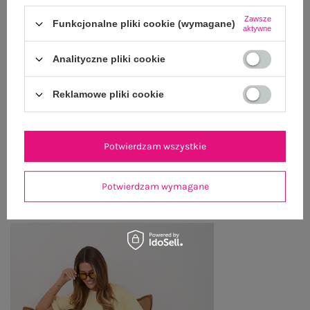
GŁÓWNE PARAMETRY
Zawsze
Funkcjonalne pliki cookie (wymagane)
aktywne
OPINIE O PRODUKCIE
(0)
Analityczne pliki cookie
WYSYŁKA I DOSTAWA
Reklamowe pliki cookie
ZWROTY I REKLAMACJE
Potwierdzam wszystkie
OSTATNIO OGLĄDANE
Potwierdzam wymagane
Zobacz wszystko