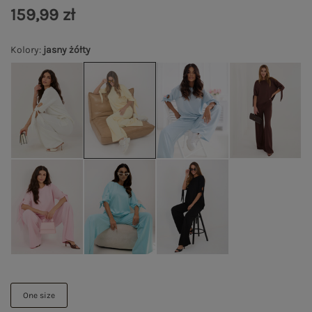
159,99 zł
Kolory
:
jasny żółty
One size