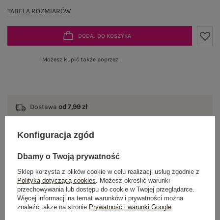
TABELA ROZMIARÓW
DODAJ DO KOSZYKA
Możesz kupić także poprzez:
Dostawa
od 7,99 zł
Do darmowej dostawy brakuje
200,00 zł
Konfiguracja zgód
Wysyłka
jutro
Dbamy o Twoją prywatność
100 dni na zwrot
Sklep korzysta z plików cookie w celu realizacji usług zgodnie z
Polityką dotyczącą cookies
. Możesz określić warunki
przechowywania lub dostępu do cookie w Twojej przeglądarce.
Więcej informacji na temat warunków i prywatności można
znaleźć także na stronie
Prywatność i warunki Google
.
OPIS PRODUKTU