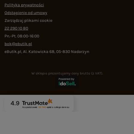
Polityka prywatności
Odstąpienie od umowy
Zarządzaj plikami cookie
22 290 10 80
Pn.-Pt. 08:00-16:00
bok@ebutik.pl
eButik.pl
,
Al. Katowicka 68
,
05-830
Nadarzyn
W sklepie prezentujemy ceny brutto (z VAT).
4.9
Na podstawie
29 748
opinii
z całego okresu