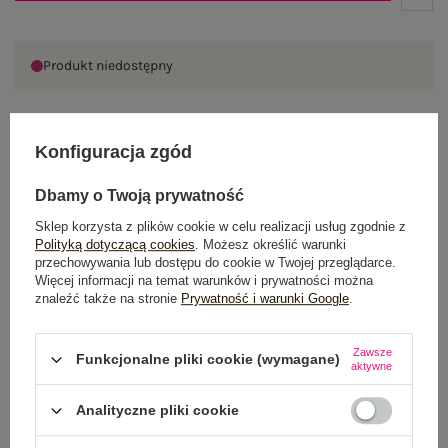
Produkt niedostępny
Konfiguracja zgód
OPIS PRODUKTU
Dbamy o Twoją prywatność
GŁÓWNE PARAMETRY
Sklep korzysta z plików cookie w celu realizacji usług zgodnie z
Polityką dotyczącą cookies
. Możesz określić warunki
OPINIE O PRODUKCIE
(2)
przechowywania lub dostępu do cookie w Twojej przeglądarce.
Więcej informacji na temat warunków i prywatności można
WYSYŁKA I DOSTAWA
znaleźć także na stronie
Prywatność i warunki Google
.
ZWROTY I REKLAMACJE
Zawsze
Funkcjonalne pliki cookie (wymagane)
aktywne
Analityczne pliki cookie