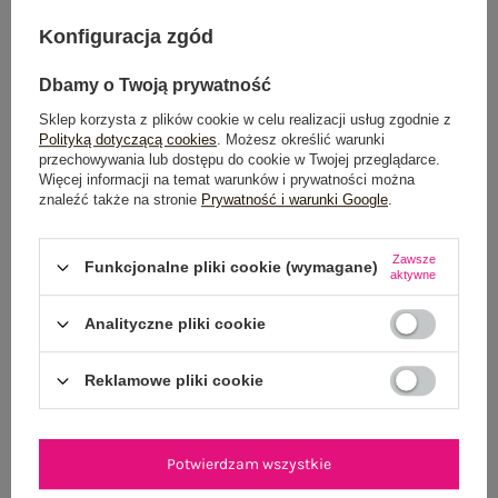
Konfiguracja zgód
OPINIE O PRODUKCIE
(1)
Dbamy o Twoją prywatność
WYSYŁKA I DOSTAWA
Sklep korzysta z plików cookie w celu realizacji usług zgodnie z
Polityką dotyczącą cookies
. Możesz określić warunki
ZWROTY I REKLAMACJE
przechowywania lub dostępu do cookie w Twojej przeglądarce.
Więcej informacji na temat warunków i prywatności można
znaleźć także na stronie
Prywatność i warunki Google
.
Zawsze
Funkcjonalne pliki cookie (wymagane)
aktywne
Analityczne pliki cookie
NEWSLETTER
Reklamowe pliki cookie
Zapisz się do naszego newslettera i otrzymaj 15% zniżki na
pierwsze zamówienie
Potwierdzam wszystkie