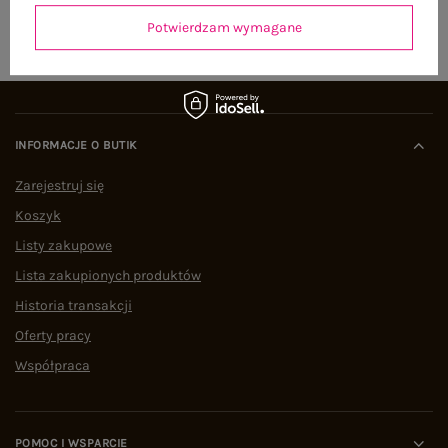
ZAPISZ SIĘ
Potwierdzam wymagane
INFORMACJE O BUTIK
Zarejestruj się
Koszyk
Listy zakupowe
Lista zakupionych produktów
Historia transakcji
Oferty pracy
Współpraca
POMOC I WSPARCIE