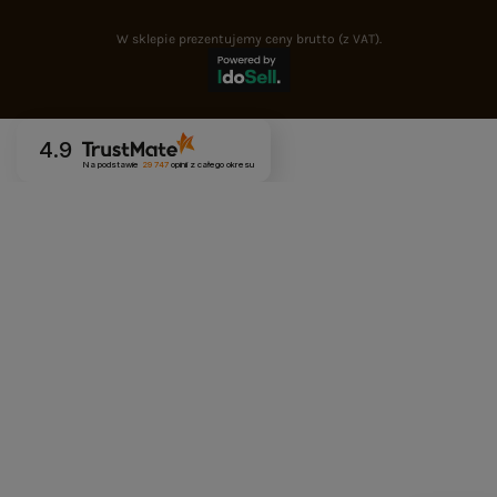
W sklepie prezentujemy ceny brutto (z VAT).
4.9
Na podstawie
29 747
opinii
z całego okresu