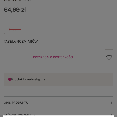
64,99 zł
One size
TABELA ROZMIARÓW
POWIADOM O DOSTĘPNOŚCI
Produkt niedostępny
OPIS PRODUKTU
GŁÓWNE PARAMETRY