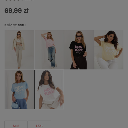
69,99 zł
Kolory
:
ecru
S/M
L/XL