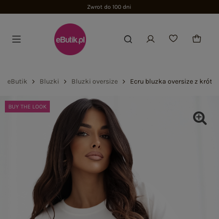
Zwrot do 100 dni
eButik
Bluzki
Bluzki oversize
Ecru bluzka oversize z krót
BUY THE LOOK