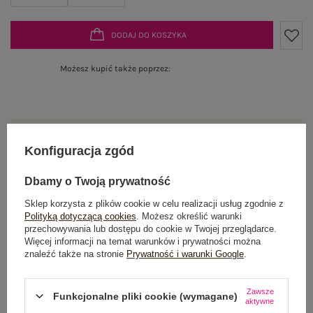
DODAJ DO KOSZYKA
Możesz kupić także poprzez:
Produkt niedostępny
Konfiguracja zgód
Dbamy o Twoją prywatność
OPIS PRODUKTU
Sklep korzysta z plików cookie w celu realizacji usług zgodnie z
Polityką dotyczącą cookies
. Możesz określić warunki
przechowywania lub dostępu do cookie w Twojej przeglądarce.
GŁÓWNE PARAMETRY
Więcej informacji na temat warunków i prywatności można
znaleźć także na stronie
Prywatność i warunki Google
.
OPINIE O PRODUKCIE
(1)
Zawsze
Funkcjonalne pliki cookie (wymagane)
WYSYŁKA I DOSTAWA
aktywne