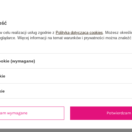
ość
w celu realizacji usług zgodnie z
Polityką dotyczącą cookies
. Możesz określi
eglądarce. Więcej informacji na temat warunków i prywatności można znaleźć
cookie (wymagane)
kie
kie
je
Opinie o produkcie
(1)
dzam wymagane
Potwierdzam 