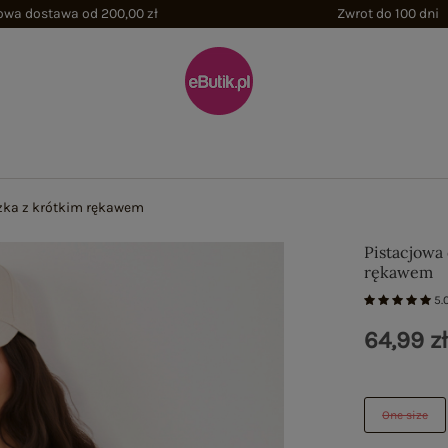
wa dostawa od 200,00 zł
Zwrot do 100 dni
zka z krótkim rękawem
Pistacjowa
rękawem
5.
64,99 z
One size