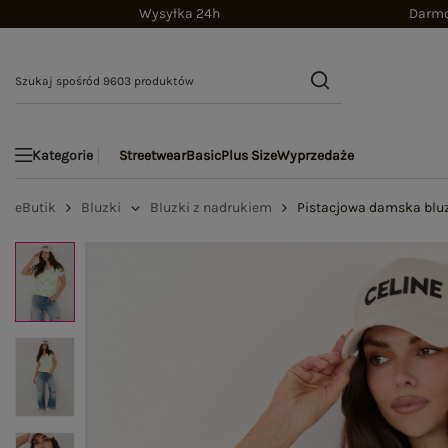
Wysyłka 24h
Darmo
Streetwear
Basic
Plus Size
Wyprzedaże
Kategorie
eButik
Bluzki
Bluzki z nadrukiem
Pistacjowa damska blu