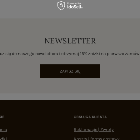
NEWSLETTER
sz się do naszego newslettera i otrzymaj 15% zniżki na pierwsze zamów
ZAPISZ SIĘ
CIE
OBSŁUGA KLIENTA
enia
Reklamacje | Zwroty
yłki
Koszty i formy dostawy