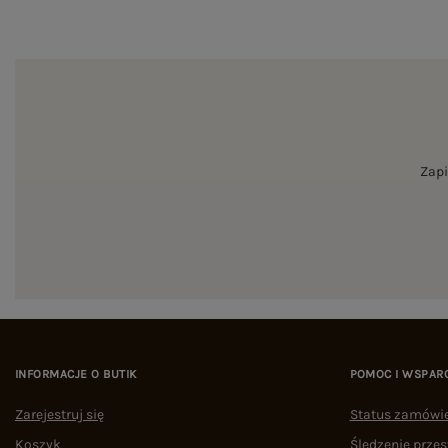
Zapi
INFORMACJE O BUTIK
POMOC I WSPAR
Zarejestruj się
Status zamówi
Koszyk
Śledzenie przes