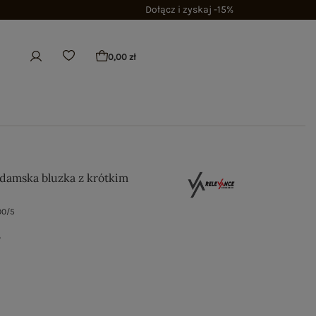
Dołącz i zyskaj -15%
0,00 zł
 damska bluzka z krótkim
00/5
ł