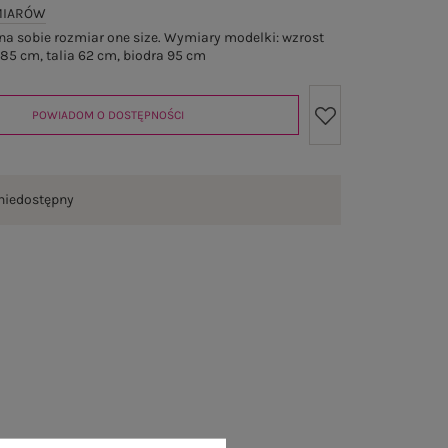
MIARÓW
a sobie rozmiar one size. Wymiary modelki: wzrost
 85 cm, talia 62 cm, biodra 95 cm
POWIADOM O DOSTĘPNOŚCI
niedostępny