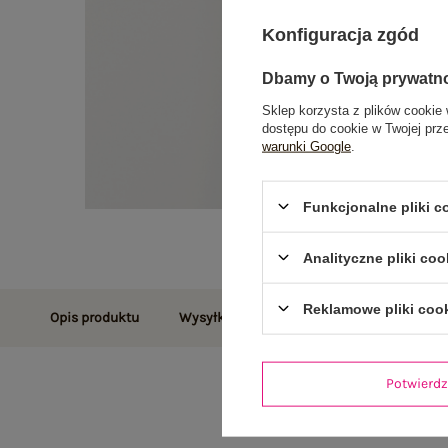
Konfiguracja zgód
Dbamy o Twoją prywatn
Sklep korzysta z plików cookie 
dostępu do cookie w Twojej prz
warunki Google
.
Funkcjonalne pliki 
Analityczne pliki coo
Reklamowe pliki coo
Opis produktu
Wysyłka i dostawa
Zwroty i reklamac
Potwier