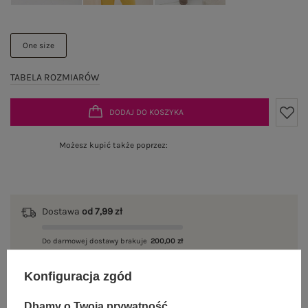
One size
TABELA ROZMIARÓW
DODAJ DO KOSZYKA
Możesz kupić także poprzez:
Dostawa
od 7,99 zł
Do darmowej dostawy brakuje
200,00 zł
Wysyłka w
poniedziałek
Konfiguracja zgód
100 dni na zwrot
Dbamy o Twoją prywatność