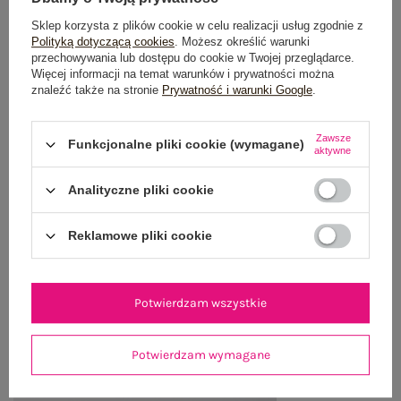
Sklep korzysta z plików cookie w celu realizacji usług zgodnie z
Polityką dotyczącą cookies
. Możesz określić warunki
przechowywania lub dostępu do cookie w Twojej przeglądarce.
OPIS PRODUKTU
Więcej informacji na temat warunków i prywatności można
znaleźć także na stronie
Prywatność i warunki Google
.
GŁÓWNE PARAMETRY
Zawsze
Funkcjonalne pliki cookie (wymagane)
OPINIE O PRODUKCIE
(2)
aktywne
Analityczne pliki cookie
WYSYŁKA I DOSTAWA
ZWROTY I REKLAMACJE
Reklamowe pliki cookie
OSTATNIO OGLĄDANE
Potwierdzam wszystkie
Zobacz wszystko
Potwierdzam wymagane