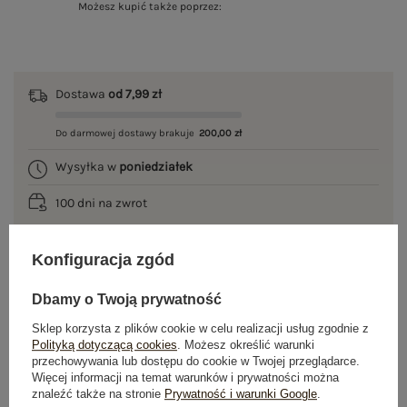
Możesz kupić także poprzez:
Dostawa
od 7,99 zł
Do darmowej dostawy brakuje
200,00 zł
Wysyłka w
poniedziałek
100 dni na zwrot
Konfiguracja zgód
OPIS PRODUKTU
Dbamy o Twoją prywatność
GŁÓWNE PARAMETRY
Sklep korzysta z plików cookie w celu realizacji usług zgodnie z
Polityką dotyczącą cookies
. Możesz określić warunki
przechowywania lub dostępu do cookie w Twojej przeglądarce.
OPINIE O PRODUKCIE
(0)
Więcej informacji na temat warunków i prywatności można
znaleźć także na stronie
Prywatność i warunki Google
.