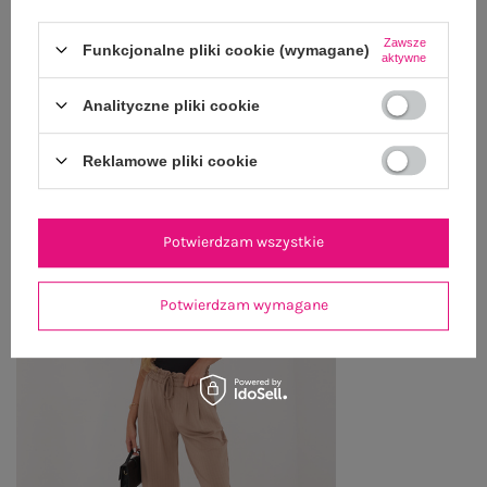
WYSYŁKA I DOSTAWA
Zawsze
Funkcjonalne pliki cookie (wymagane)
ZWROTY I REKLAMACJE
aktywne
Analityczne pliki cookie
OSTATNIO OGLĄDANE
Reklamowe pliki cookie
Zobacz wszystko
Potwierdzam wszystkie
Potwierdzam wymagane