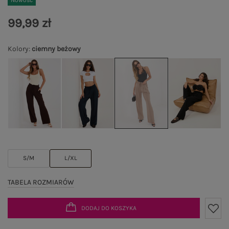
Nowość
99,99 zł
Kolory
:
ciemny beżowy
S/M
L/XL
TABELA ROZMIARÓW
DODAJ DO KOSZYKA