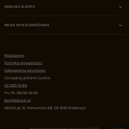
OBSŁUGA KLIENTA
MEDIA SPOŁECZNOŚCIOWE
Regulamin
Polityka prywatności
Odstąpienie od umowy
Zarządzaj plikami cookie
22 290 10 80
Pn.-Pt. 08:00-16:00
bok@ebutik.pl
eButik.pl
,
Al. Katowicka 68
,
05-830
Nadarzyn
W sklepie prezentujemy ceny brutto (z VAT).