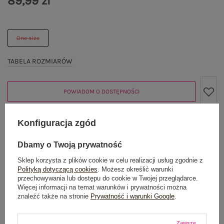
89,99 zł
One size
TABELA ROZMIARÓW
POWIADOM O DOSTĘPNOŚCI
Konfiguracja zgód
Produkt niedostępny
Dbamy o Twoją prywatność
Sklep korzysta z plików cookie w celu realizacji usług zgodnie z
Polityką dotyczącą cookies
. Możesz określić warunki
OPIS PRODUKTU
przechowywania lub dostępu do cookie w Twojej przeglądarce.
Więcej informacji na temat warunków i prywatności można
znaleźć także na stronie
Prywatność i warunki Google
.
GŁÓWNE PARAMETRY
Zawsze