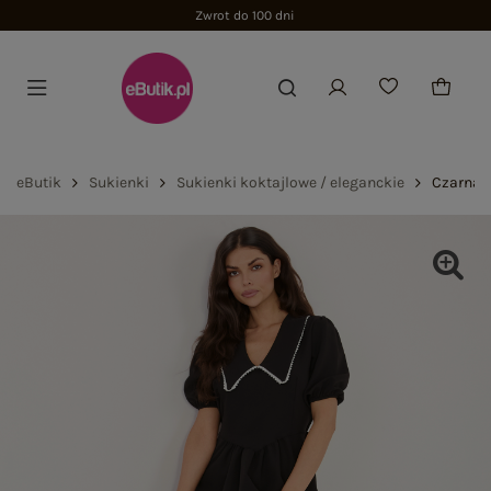
Zwrot do 100 dni
eButik
Sukienki
Sukienki koktajlowe / eleganckie
Czarna 