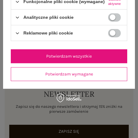
OPINIE O PRODUKCIE
(0)
Funkcjonalne pliki cookie (wymagane)
aktywne
WYSYŁKA I DOSTAWA
Analityczne pliki cookie
ZWROTY I REKLAMACJE
Reklamowe pliki cookie
Potwierdzam wszystkie
Potwierdzam wymagane
NEWSLETTER
Zapisz się do naszego newslettera i otrzymaj 15% zniżki na
pierwsze zamówienie
ZAPISZ SIĘ