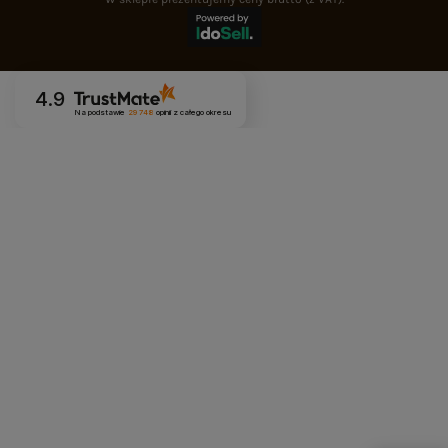
4.9
Na podstawie
29 748
opinii
z całego okresu