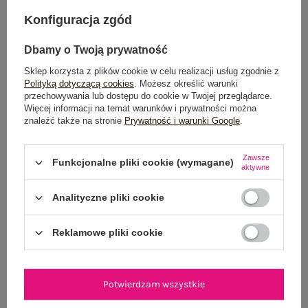
OPINIE O PRODUKCIE
(0)
Konfiguracja zgód
WYSYŁKA I DOSTAWA
Dbamy o Twoją prywatność
ZWROTY I REKLAMACJE
Sklep korzysta z plików cookie w celu realizacji usług zgodnie z
Polityką dotyczącą cookies
. Możesz określić warunki
przechowywania lub dostępu do cookie w Twojej przeglądarce.
Więcej informacji na temat warunków i prywatności można
znaleźć także na stronie
Prywatność i warunki Google
.
Zawsze
Funkcjonalne pliki cookie (wymagane)
aktywne
Analityczne pliki cookie
NEWSLETTER
Reklamowe pliki cookie
Zapisz się do naszego newslettera i otrzymaj 15% zniżki na
pierwsze zamówienie
Potwierdzam wszystkie
ZAPISZ SIĘ