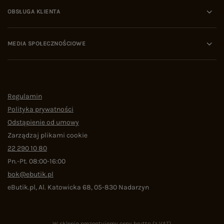
OBSŁUGA KLIENTA
MEDIA SPOŁECZNOŚCIOWE
Regulamin
Polityka prywatności
Odstąpienie od umowy
Zarządzaj plikami cookie
22 290 10 80
Pn.-Pt. 08:00-16:00
bok@ebutik.pl
eButik.pl
,
Al. Katowicka 68
,
05-830
Nadarzyn
W sklepie prezentujemy ceny brutto (z VAT).