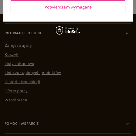
Potwierdzam wymagane
INFORMACJE O BUTIK
Zarejestruj się
Koszyk
Listy zakupowe
Lista zakupionych produktów
Historia transakcji
Oferty pracy
Współpraca
POMOC I WSPARCIE