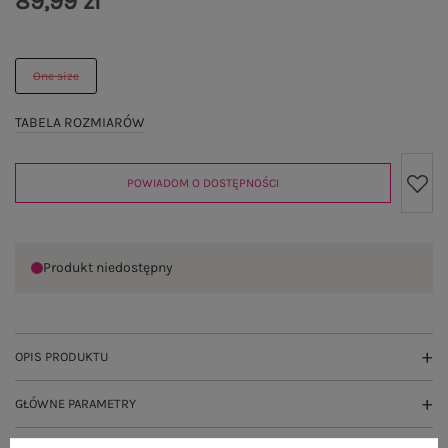
89,99 zł
One size
TABELA ROZMIARÓW
POWIADOM O DOSTĘPNOŚCI
Produkt niedostępny
OPIS PRODUKTU
GŁÓWNE PARAMETRY