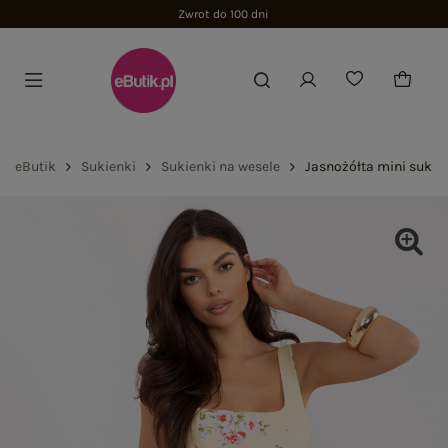
Zwrot do 100 dni
eButik
Sukienki
Sukienki na wesele
Jasnożółta mini suki