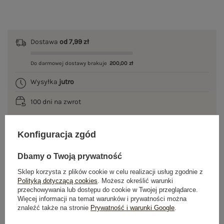
Dostawa
od 7,99 zł
Do darmowej dostawy brakuje
200,00 zł
Wysyłka
jutro
100 dni na zwrot
Konfiguracja zgód
OPIS PRODUKTU
Dbamy o Twoją prywatność
GŁÓWNE PARAMETRY
Sklep korzysta z plików cookie w celu realizacji usług zgodnie z
Polityką dotyczącą cookies
. Możesz określić warunki
przechowywania lub dostępu do cookie w Twojej przeglądarce.
OPINIE O PRODUKCIE
(1)
Więcej informacji na temat warunków i prywatności można
znaleźć także na stronie
Prywatność i warunki Google
.
WYSYŁKA I DOSTAWA