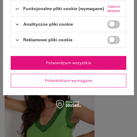
Zawsze
Funkcjonalne pliki cookie (wymagane)
ZWROTY I REKLAMACJE
aktywne
Analityczne pliki cookie
OSTATNIO OGLĄDANE
Reklamowe pliki cookie
Zobacz wszystko
Potwierdzam wszystkie
Potwierdzam wymagane