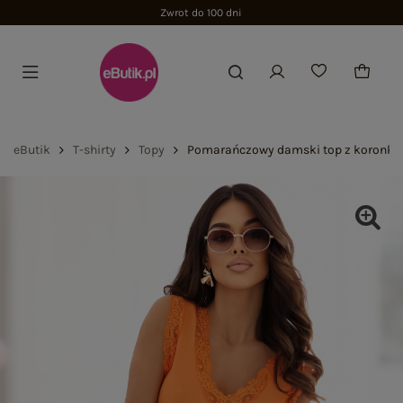
Zwrot do 100 dni
eButik
T-shirty
Topy
Pomarańczowy damski top z koronką 