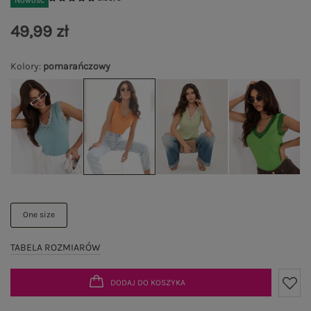
Nowość
49,99 zł
Kolory
:
pomarańczowy
One size
TABELA ROZMIARÓW
DODAJ DO KOSZYKA