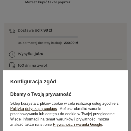
Możesz kupić także poprzez:
Dostawa
od 7,99 zł
Do darmowej dostawy brakuje
200,00 zł
Wysyłka
jutro
100 dni na zwrot
Konfiguracja zgód
OPIS PRODUKTU
Dbamy o Twoją prywatność
Sklep korzysta z plików cookie w celu realizacji usług zgodnie z
GŁÓWNE PARAMETRY
Polityką dotyczącą cookies
. Możesz określić warunki
przechowywania lub dostępu do cookie w Twojej przeglądarce.
Więcej informacji na temat warunków i prywatności można
OPINIE O PRODUKCIE
(1)
znaleźć także na stronie
Prywatność i warunki Google
.