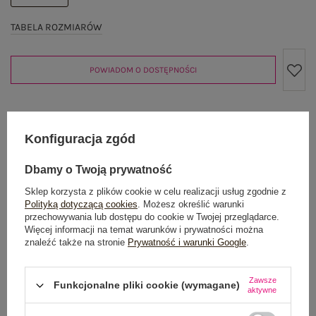
TABELA ROZMIARÓW
POWIADOM O DOSTĘPNOŚCI
Produkt niedostępny
Konfiguracja zgód
Dbamy o Twoją prywatność
Sklep korzysta z plików cookie w celu realizacji usług zgodnie z
OPIS PRODUKTU
Polityką dotyczącą cookies
. Możesz określić warunki
przechowywania lub dostępu do cookie w Twojej przeglądarce.
GŁÓWNE PARAMETRY
Więcej informacji na temat warunków i prywatności można
znaleźć także na stronie
Prywatność i warunki Google
.
OPINIE O PRODUKCIE
(1)
Zawsze
Funkcjonalne pliki cookie (wymagane)
aktywne
WYSYŁKA I DOSTAWA