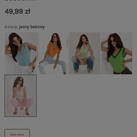
49,99 zł
Kolory
:
jasny beżowy
One size