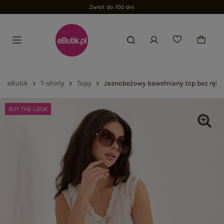
Zwrot do 100 dni
eButik
T-shirty
Topy
Jasnobeżowy bawełniany top bez ręk
BUY THE LOOK