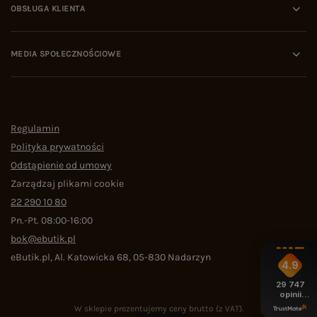
OBSŁUGA KLIENTA
MEDIA SPOŁECZNOŚCIOWE
Regulamin
Polityka prywatności
Odstąpienie od umowy
Zarządzaj plikami cookie
22 290 10 80
Pn.-Pt. 08:00-16:00
bok@ebutik.pl
eButik.pl
,
Al. Katowicka 68
,
05-830
Nadarzyn
4.9
29 747
opinii
z całego
W sklepie prezentujemy ceny brutto (z VAT).
okresu