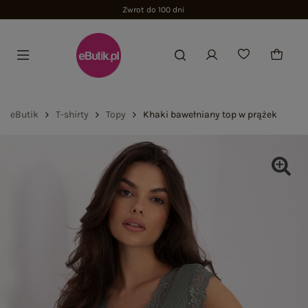
Zwrot do 100 dni
eButik
T-shirty
Topy
Khaki bawełniany top w prążek