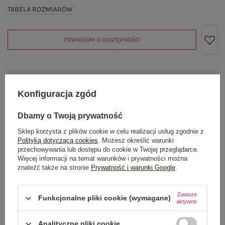
TABELA ROZMIARÓW
POWIADOM O DOSTĘPNOŚCI
Produkt niedostępny
Konfiguracja zgód
Dbamy o Twoją prywatność
OPIS PRODUKTU
Sklep korzysta z plików cookie w celu realizacji usług zgodnie z
Polityką dotyczącą cookies
. Możesz określić warunki
przechowywania lub dostępu do cookie w Twojej przeglądarce.
GŁÓWNE PARAMETRY
Więcej informacji na temat warunków i prywatności można
znaleźć także na stronie
Prywatność i warunki Google
.
OPINIE O PRODUKCIE
(1)
Zawsze
Funkcjonalne pliki cookie (wymagane)
WYSYŁKA I DOSTAWA
aktywne
ZWROTY I REKLAMACJE
Analityczne pliki cookie