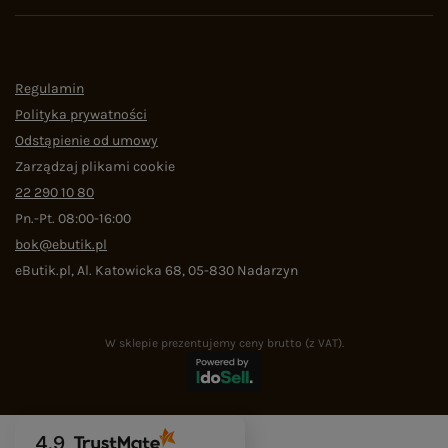
Regulamin
Polityka prywatności
Odstąpienie od umowy
Zarządzaj plikami cookie
22 290 10 80
Pn.-Pt. 08:00-16:00
bok@ebutik.pl
eButik.pl
,
Al. Katowicka 68
,
05-830
Nadarzyn
W sklepie prezentujemy ceny brutto (z VAT).
4.9