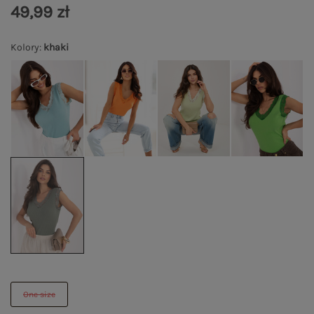
49,99 zł
Kolory
:
khaki
One size