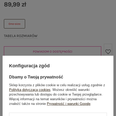
89,99 zł
One size
TABELA ROZMIARÓW
POWIADOM O DOSTĘPNOŚCI
Konfiguracja zgód
Produkt niedostępny
Dbamy o Twoją prywatność
Sklep korzysta z plików cookie w celu realizacji usług zgodnie z
Polityką dotyczącą cookies
. Możesz określić warunki
przechowywania lub dostępu do cookie w Twojej przeglądarce.
OPIS PRODUKTU
Więcej informacji na temat warunków i prywatności można
znaleźć także na stronie
Prywatność i warunki Google
.
GŁÓWNE PARAMETRY