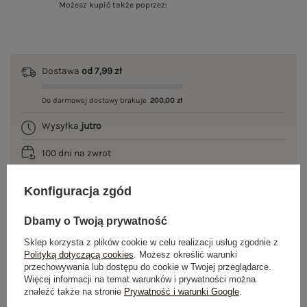
Możesz kupić także poprzez:
Dostawa
od 7,99 zł
Do darmowej dostawy brakuje
200,00 zł
Wysyłka
jutro
100 dni na zwrot
Konfiguracja zgód
OPIS PRODUKTU
Dbamy o Twoją prywatność
Sklep korzysta z plików cookie w celu realizacji usług zgodnie z
GŁÓWNE PARAMETRY
Polityką dotyczącą cookies
. Możesz określić warunki
przechowywania lub dostępu do cookie w Twojej przeglądarce.
Więcej informacji na temat warunków i prywatności można
OPINIE O PRODUKCIE
(0)
znaleźć także na stronie
Prywatność i warunki Google
.