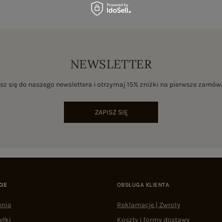
NEWSLETTER
sz się do naszego newslettera i otrzymaj 15% zniżki na pierwsze zamów
ZAPISZ SIĘ
CIE
OBSŁUGA KLIENTA
enia
Reklamacje | Zwroty
yłki
Koszty i formy dostawy