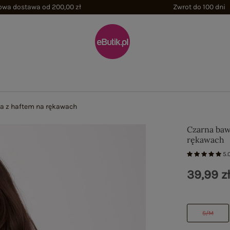
wa dostawa od 200,00 zł
Zwrot do 100 dni
a z haftem na rękawach
Czarna baw
rękawach
5.
39,99 z
S/M