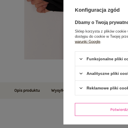
Konfiguracja zgód
Dbamy o Twoją prywatn
Sklep korzysta z plików cookie 
dostępu do cookie w Twojej prz
warunki Google
.
Funkcjonalne pliki 
Analityczne pliki coo
Reklamowe pliki coo
Opis produktu
Wysyłka i dostawa
Zwroty i reklamac
Potwier