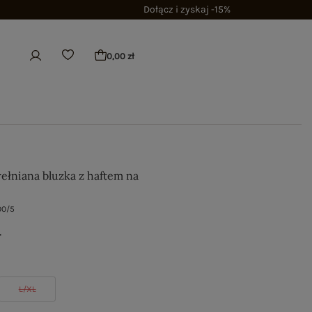
Dołącz i zyskaj -15%
0,00 zł
ełniana bluzka z haftem na
00/5
ł
L/XL