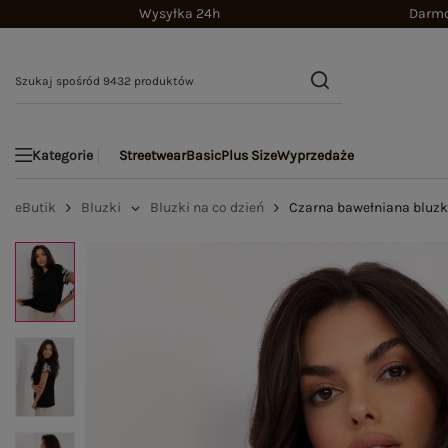
Wysyłka 24h
Darmo
Streetwear
Basic
Plus Size
Wyprzedaże
Kategorie
eButik
Bluzki
Bluzki na co dzień
Czarna bawełniana bluzk