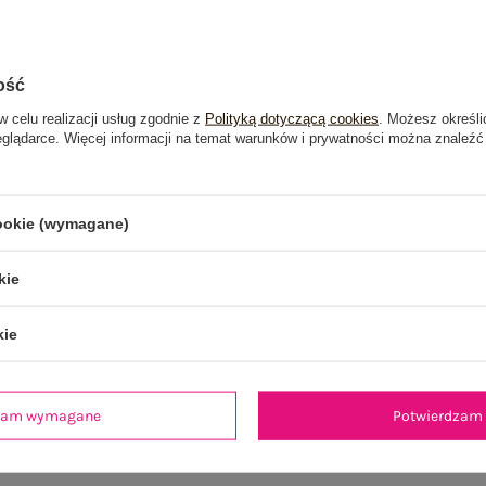
ość
w celu realizacji usług zgodnie z
Polityką dotyczącą cookies
. Możesz określi
eglądarce. Więcej informacji na temat warunków i prywatności można znaleźć
cookie (wymagane)
kie
kie
je
Opinie o produkcie
(1)
dzam wymagane
Potwierdzam 