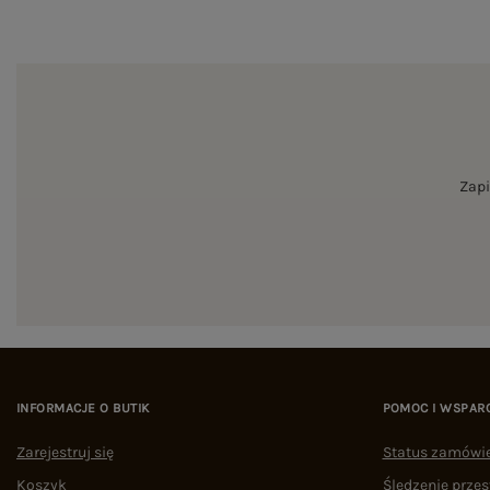
Zapi
INFORMACJE O BUTIK
POMOC I WSPAR
Zarejestruj się
Status zamówi
Koszyk
Śledzenie przes