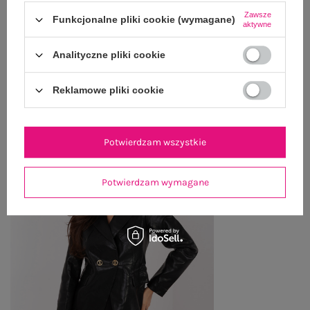
Zawsze
Funkcjonalne pliki cookie (wymagane)
ZWROTY I REKLAMACJE
aktywne
Analityczne pliki cookie
OSTATNIO OGLĄDANE
Reklamowe pliki cookie
Zobacz wszystko
Potwierdzam wszystkie
Potwierdzam wymagane