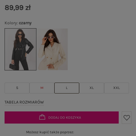
89,99 zł
Kolory
:
czarny
S
M
L
XL
XXL
TABELA ROZMIARÓW
DODAJ DO KOSZYKA
Możesz kupić także poprzez: