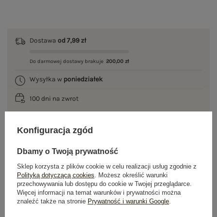
Dostawa
od 7,99 zł
Do darmowej dostawy brakuje
200,00 zł
Wysyłka w
poniedziałek
100 dni na zwrot
Konfiguracja zgód
OPIS PRODUKTU
Dbamy o Twoją prywatność
GŁÓWNE PARAMETRY
Sklep korzysta z plików cookie w celu realizacji usług zgodnie z
Polityką dotyczącą cookies
. Możesz określić warunki
przechowywania lub dostępu do cookie w Twojej przeglądarce.
OPINIE O PRODUKCIE
(1)
Więcej informacji na temat warunków i prywatności można
znaleźć także na stronie
Prywatność i warunki Google
.
WYSYŁKA I DOSTAWA