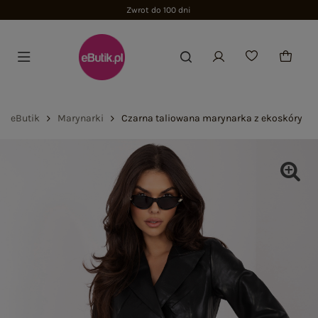
Zwrot do 100 dni
eButik
Marynarki
Czarna taliowana marynarka z ekoskóry