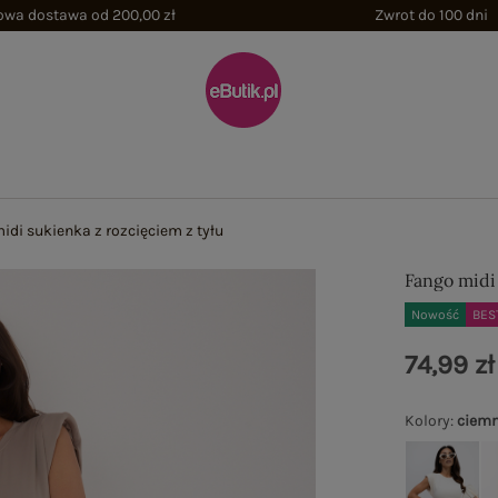
wa dostawa od 200,00 zł
Zwrot do 100 dni
idi sukienka z rozcięciem z tyłu
Fango midi
Nowość
BES
74,99 zł
Kolory
:
ciem