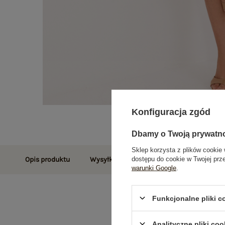
Konfiguracja zgód
Dbamy o Twoją prywatn
Sklep korzysta z plików cookie 
dostępu do cookie w Twojej prz
Opis produktu
Wysyłka i dostawa
Zwroty i reklamac
warunki Google
.
Funkcjonalne pliki 
Analityczne pliki coo