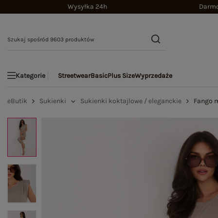
Wysyłka 24h
Darmo
Streetwear
Basic
Plus Size
Wyprzedaże
Kategorie
eButik
Sukienki
Sukienki koktajlowe / eleganckie
Fango m