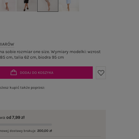
MIARÓW
a sobie rozmiar one size. Wymiary modelki: wzrost
 85 cm, talia 62 cm, biodra 95 cm
DODAJ DO KOSZYKA
żesz kupić także poprzez:
awa
od 7,99 zł
mowej dostawy brakuje
200,00 zł