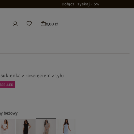
Dołącz i zyskaj -15%
0,00 zł
 sukienka z rozcięciem z tyłu
TSELLER
ny beżowy