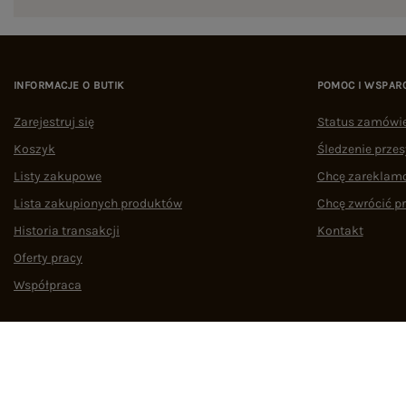
INFORMACJE O BUTIK
POMOC I WSPAR
Zarejestruj się
Status zamówi
Koszyk
Śledzenie przes
Listy zakupowe
Chcę zareklam
Lista zakupionych produktów
Chcę zwrócić p
Historia transakcji
Kontakt
Oferty pracy
Współpraca
Regulamin
Polityka prywatności
Odstąpienie od umowy
Zarządzaj