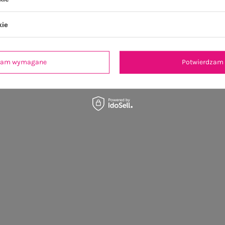
kie
dzam wymagane
Potwierdzam 