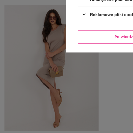
Reklamowe pliki coo
Potwier