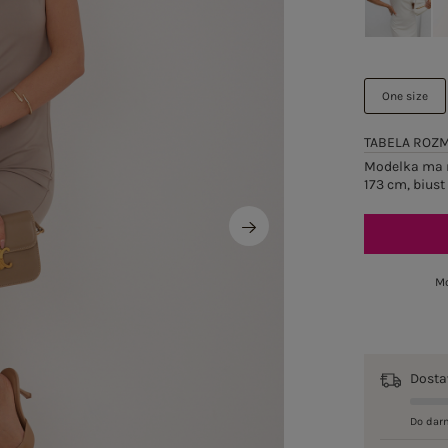
One size
TABELA ROZ
Modelka ma n
173 cm, biust
Mo
Dost
Do dar