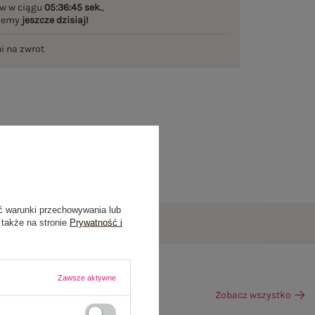
w w ciągu
05:36:44 sek.
,
ślemy
jeszcze dzisiaj!
ni na zwrot
ć warunki przechowywania lub
 także na stronie
Prywatność i
Zawsze aktywne
Zobacz wszystko