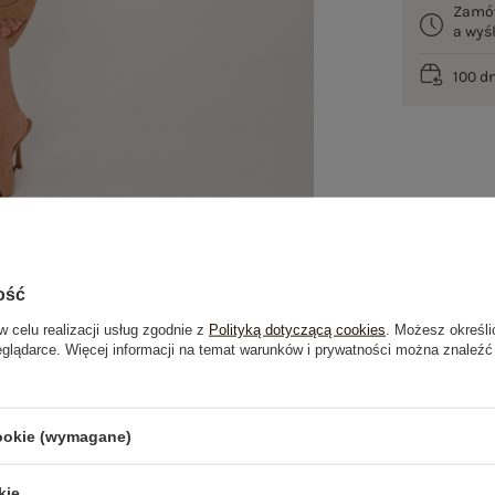
Zamó
a wy
100 d
ość
w celu realizacji usług zgodnie z
Polityką dotyczącą cookies
. Możesz określi
eglądarce. Więcej informacji na temat warunków i prywatności można znaleźć
je
Opinie o produkcie
(0)
cookie (wymagane)
OSTATNIO OGLĄDANE
kie