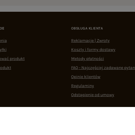
CIE
OBSŁUGA KLIENTA
enia
Reklamacje | Zwroty
yłki
Koszty i formy dostawy
ować produkt
Metody płatności
rodukt
FAQ - Najczęściej zadawane pytan
Opinie klientów
Regulaminy
Odstąpienie od umowy
 plikami cookie
22 290 10 80
Pn.-Pt. 08:00