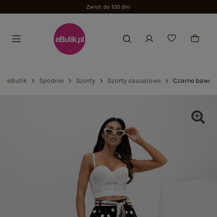
Zwrot do 100 dni
eButik
Spodnie
Szorty
Szorty casualowe
Czarne bawełni