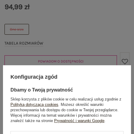
94,99 zł
One size
TABELA ROZMIARÓW
POWIADOM O DOSTĘPNOŚCI
Konfiguracja zgód
Produkt niedostępny
Dbamy o Twoją prywatność
Sklep korzysta z plików cookie w celu realizacji usług zgodnie z
Polityką dotyczącą cookies
. Możesz określić warunki
przechowywania lub dostępu do cookie w Twojej przeglądarce.
OPIS PRODUKTU
Więcej informacji na temat warunków i prywatności można
znaleźć także na stronie
Prywatność i warunki Google
.
GŁÓWNE PARAMETRY