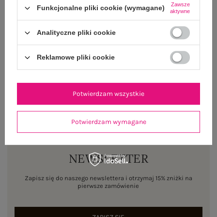
Zawsze
Funkcjonalne pliki cookie (wymagane)
OPINIE O PRODUKCIE
(0)
aktywne
Analityczne pliki cookie
WYSYŁKA I DOSTAWA
Reklamowe pliki cookie
ZWROTY I REKLAMACJE
Potwierdzam wszystkie
Potwierdzam wymagane
NEWSLETTER
Zapisz się do naszego newslettera i otrzymaj 15% zniżki na
pierwsze zamówienie