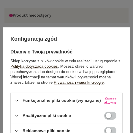
Produkt niedostępny
Konfiguracja zgód
OPIS PRODUKTU
Dbamy o Twoją prywatność
GŁÓWNE PARAMETRY
Sklep korzysta z plików cookie w celu realizacji usług zgodnie z
Polityką dotyczącą cookies
. Możesz określić warunki
OPINIE O PRODUKCIE
(3)
przechowywania lub dostępu do cookie w Twojej przeglądarce.
Więcej informacji na temat warunków i prywatności można
znaleźć także na stronie
Prywatność i warunki Google
.
WYSYŁKA I DOSTAWA
ZWROTY I REKLAMACJE
Zawsze
Funkcjonalne pliki cookie (wymagane)
aktywne
Analityczne pliki cookie
Reklamowe pliki cookie