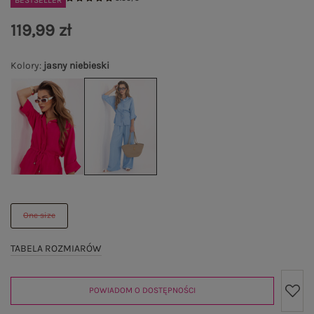
BESTSELLER
119,99 zł
Kolory
:
jasny niebieski
One size
TABELA ROZMIARÓW
POWIADOM O DOSTĘPNOŚCI