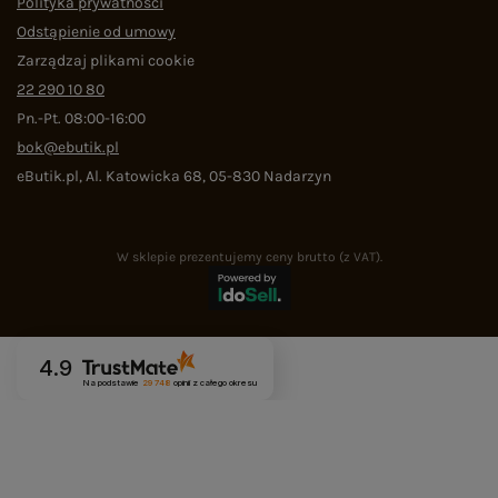
Polityka prywatności
Odstąpienie od umowy
Zarządzaj plikami cookie
22 290 10 80
Pn.-Pt. 08:00-16:00
bok@ebutik.pl
eButik.pl
,
Al. Katowicka 68
,
05-830
Nadarzyn
W sklepie prezentujemy ceny brutto (z VAT).
4.9
Na podstawie
29 748
opinii
z całego okresu