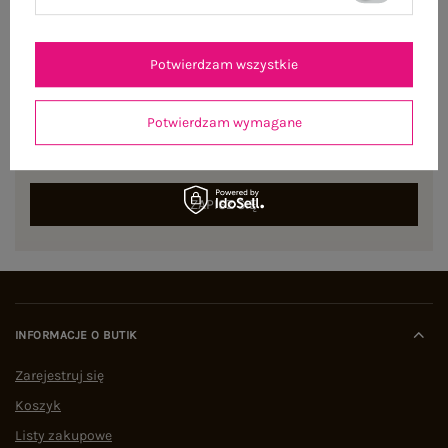
Potwierdzam wszystkie
NEWSLETTER
Potwierdzam wymagane
Zapisz się do naszego newslettera i otrzymaj 15% zniżki na
pierwsze zamówienie
ZAPISZ SIĘ
INFORMACJE O BUTIK
Zarejestruj się
Koszyk
Listy zakupowe