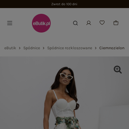
Zwrot do 100 dni
eButik
Spódnice
Spódnice rozkloszowane
Ciemnozielona 