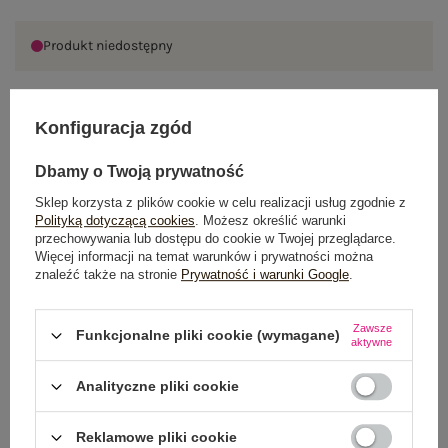
Produkt niedostępny
Konfiguracja zgód
OPIS PRODUKTU
Dbamy o Twoją prywatność
GŁÓWNE PARAMETRY
Sklep korzysta z plików cookie w celu realizacji usług zgodnie z
Polityką dotyczącą cookies
. Możesz określić warunki
OPINIE O PRODUKCIE
(1)
przechowywania lub dostępu do cookie w Twojej przeglądarce.
Więcej informacji na temat warunków i prywatności można
znaleźć także na stronie
Prywatność i warunki Google
.
WYSYŁKA I DOSTAWA
ZWROTY I REKLAMACJE
Zawsze
Funkcjonalne pliki cookie (wymagane)
aktywne
Analityczne pliki cookie
Reklamowe pliki cookie