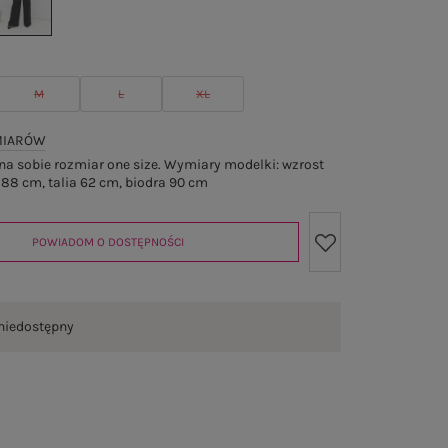
M
L
XL
MIARÓW
a sobie rozmiar one size. Wymiary modelki: wzrost
 88 cm, talia 62 cm, biodra 90 cm
POWIADOM O DOSTĘPNOŚCI
niedostępny