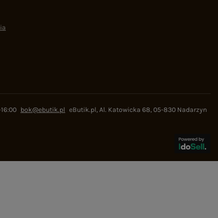
ia
-16:00
bok@ebutik.pl
eButik.pl
,
Al. Katowicka 68
,
05-830
Nadarzyn