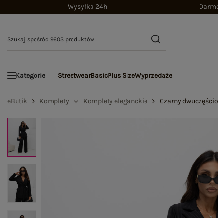
Wysyłka 24h
Darmo
Streetwear
Basic
Plus Size
Wyprzedaże
Kategorie
eButik
Komplety
Komplety eleganckie
Czarny dwuczęścio