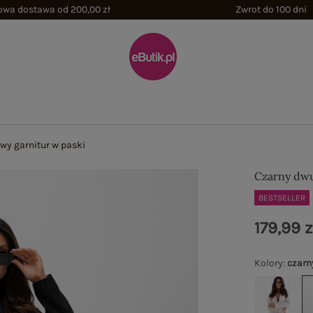
wa dostawa od 200,00 zł
Zwrot do 100 dni
wy garnitur w paski
Czarny dwu
BESTSELLER
179,99 z
Kolory
:
czarn