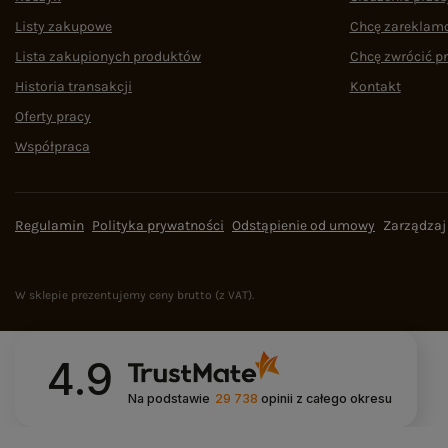
Listy zakupowe
Chcę zareklam
Lista zakupionych produktów
Chcę zwrócić p
Historia transakcji
Kontakt
Oferty pracy
Współpraca
Regulamin
Polityka prywatności
Odstąpienie od umowy
Zarządzaj
W sklepie prezentujemy ceny brutto (z VAT).
4.9
Na podstawie
29 738
opinii
z całego okresu