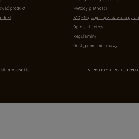
ować produkt
Metody płatności
rodukt
FAQ - Najczęściej zadawane pytan
Opinie klientów
Regulaminy
Odstąpienie od umowy
 plikami cookie
22 290 10 80
Pn.-Pt. 08:00