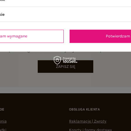
kie
dzam wymagane
Potwierdzam 
NEWSLETTER
sz się do naszego newslettera i otrzymaj 15% zniżki na pierwsze zamów
ZAPISZ SIĘ
CIE
OBSŁUGA KLIENTA
enia
Reklamacje | Zwroty
yłki
Koszty i formy dostawy