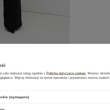
ość
w celu realizacji usług zgodnie z
Polityką dotyczącą cookies
. Możesz określi
eglądarce. Więcej informacji na temat warunków i prywatności można znaleźć
je
Opinie o produkcie
(0)
cookie (wymagane)
kie