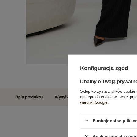
Konfiguracja zgód
Dbamy o Twoją prywatn
Sklep korzysta z plików cookie 
dostępu do cookie w Twojej prz
Opis produktu
Wysyłka i dostawa
Zwroty i reklamac
warunki Google
.
Funkcjonalne pliki 
Analityczne pliki coo