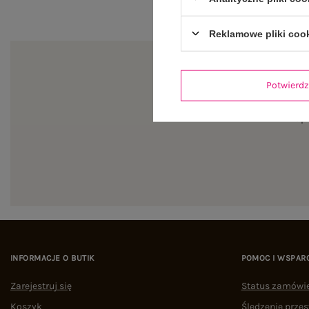
Reklamowe pliki coo
Potwier
Zapi
INFORMACJE O BUTIK
POMOC I WSPAR
Zarejestruj się
Status zamówi
Koszyk
Śledzenie przes