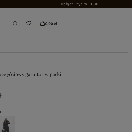
Dołącz i zyskaj -15%
0,00 zł
częściowy garnitur w paski
ł
y