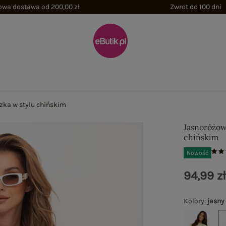
wa dostawa od 200,00 zł
Zwrot do 100 dni
ka w stylu chińskim
Jasnoróżow
chińskim
Nowość
94,99 z
Kolory
:
jasny