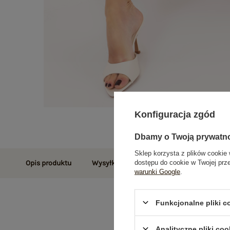
Konfiguracja zgód
Dbamy o Twoją prywatn
Sklep korzysta z plików cookie 
dostępu do cookie w Twojej prz
Opis produktu
Wysyłka i dostawa
Zwroty i reklamac
warunki Google
.
Funkcjonalne pliki 
Analityczne pliki coo