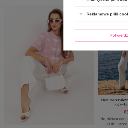
Reklamowe pliki coo
Potwier
Białe materiałow
nogawka
69
Najniższa cena
30 dni prze