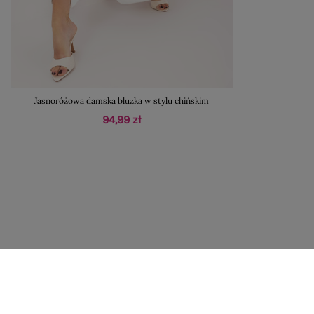
Jasnoróżowa damska bluzka w stylu chińskim
94,99 zł