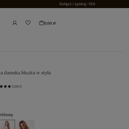
Dołącz i zyskaj -15%
0,00 zł
a damska bluzka w stylu
5.00/5
ł
 różowy