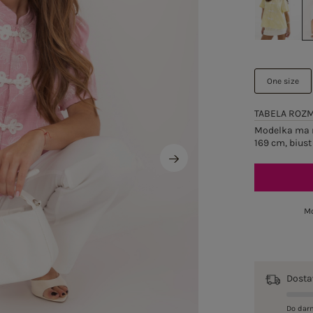
One size
TABELA ROZ
Modelka ma n
169 cm, biust
Mo
Dost
Do dar