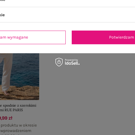
kie
dzam wymagane
Potwierdzam 
e spodnie z szerokimi
mi RUE PARIS
,99 zł
 produktu w okresie
d wprowadzeniem