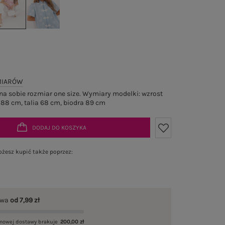
MIARÓW
a sobie rozmiar one size. Wymiary modelki: wzrost
 88 cm, talia 68 cm, biodra 89 cm
DODAJ DO KOSZYKA
żesz kupić także poprzez:
awa
od 7,99 zł
mowej dostawy brakuje
200,00 zł