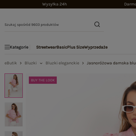
Wysyłka 24h
Darmo
Streetwear
Basic
Plus Size
Wyprzedaże
Kategorie
eButik
Bluzki
Bluzki eleganckie
Jasnoróżowa damska bluz
BUY THE LOOK