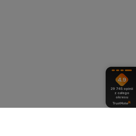
4.9
29 745
opinii
z całego
okresu