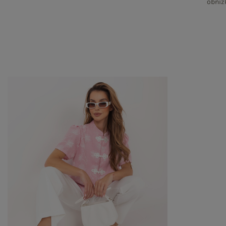
obniż