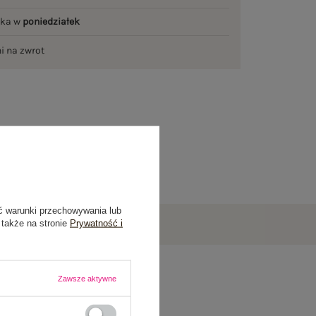
łka w
poniedziałek
ni na zwrot
ć warunki przechowywania lub
 także na stronie
Prywatność i
Zawsze aktywne