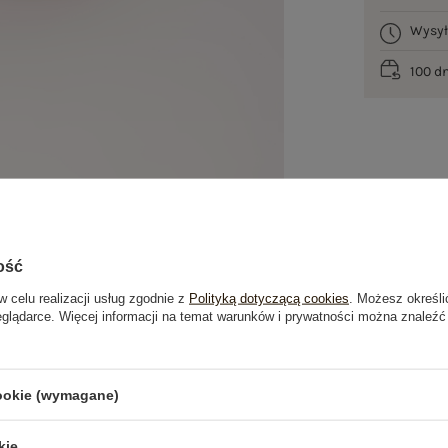
Wysy
100 d
ość
w celu realizacji usług zgodnie z
Polityką dotyczącą cookies
. Możesz określi
eglądarce. Więcej informacji na temat warunków i prywatności można znaleźć
je
Opinie o produkcie
(1)
cookie (wymagane)
PRODUKTY ZE STYLIZACJI
kie